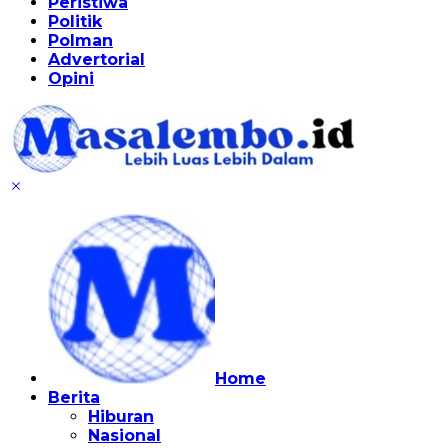
Peristiwa
Politik
Polman
Advertorial
Opini
Home
Berita
Hiburan
Nasional