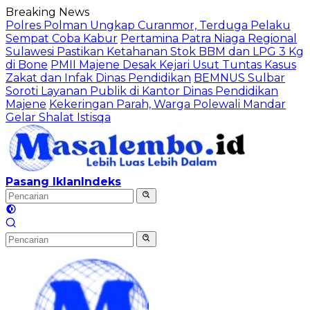
Langsung
Breaking News
ke
Polres Polman Ungkap Curanmor, Terduga Pelaku
konten
Sempat Coba Kabur
Pertamina Patra Niaga Regional
Sulawesi Pastikan Ketahanan Stok BBM dan LPG 3 Kg
di Bone
PMII Majene Desak Kejari Usut Tuntas Kasus
Zakat dan Infak Dinas Pendidikan
BEMNUS Sulbar
Soroti Layanan Publik di Kantor Dinas Pendidikan
Majene
Kekeringan Parah, Warga Polewali Mandar
Gelar Shalat Istisqa
Pasang Iklan
Indeks