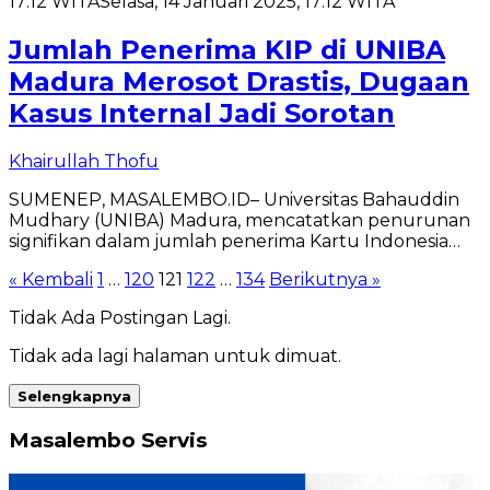
17:12 WITA
Selasa, 14 Januari 2025, 17:12 WITA
Jumlah Penerima KIP di UNIBA
Madura Merosot Drastis, Dugaan
Kasus Internal Jadi Sorotan
Khairullah Thofu
SUMENEP, MASALEMBO.ID– Universitas Bahauddin
Mudhary (UNIBA) Madura, mencatatkan penurunan
signifikan dalam jumlah penerima Kartu Indonesia…
Paginasi
« Kembali
1
…
120
121
122
…
134
Berikutnya »
pos
Tidak Ada Postingan Lagi.
Tidak ada lagi halaman untuk dimuat.
Selengkapnya
Masalembo Servis