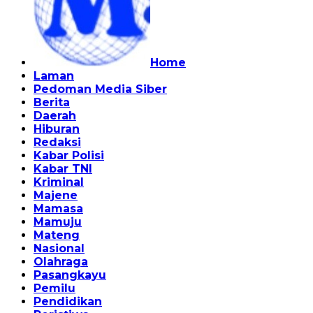
Home
Laman
Pedoman Media Siber
Berita
Daerah
Hiburan
Redaksi
Kabar Polisi
Kabar TNI
Kriminal
Majene
Mamasa
Mamuju
Mateng
Nasional
Olahraga
Pasangkayu
Pemilu
Pendidikan