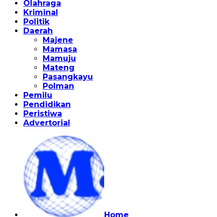
Olahraga
Kriminal
Politik
Daerah
Majene
Mamasa
Mamuju
Mateng
Pasangkayu
Polman
Pemilu
Pendidikan
Peristiwa
Advertorial
Home