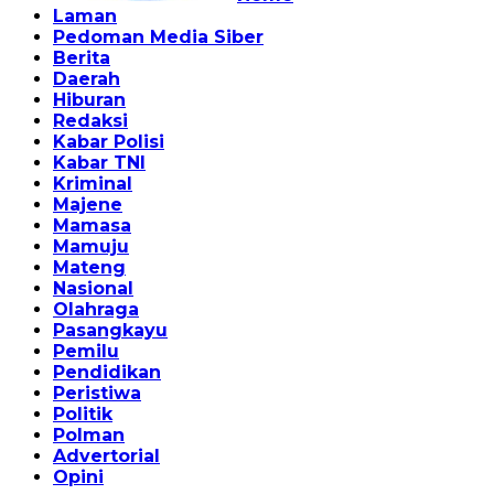
Laman
Pedoman Media Siber
Berita
Daerah
Hiburan
Redaksi
Kabar Polisi
Kabar TNI
Kriminal
Majene
Mamasa
Mamuju
Mateng
Nasional
Olahraga
Pasangkayu
Pemilu
Pendidikan
Peristiwa
Politik
Polman
Advertorial
Opini