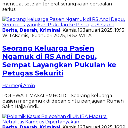
mencuat setelah terjerat serangkaian persoalan
serius….
Berita
,
Daerah
,
Kriminal
Kamis, 16 Januari 2025, 19:15
WITA
Kamis, 16 Januari 2025, 19:52 WITA
Seorang Keluarga Pasien
Ngamuk di RS Andi Depu,
Sempat Layangkan Pukulan ke
Petugas Sekuriti
Harmegi Amin
POLEWALI, MASALEMBO.ID – Seorang keluarga
pasien mengamuk di depan pintu penjagaan Rumah
Sakit Hajja Andi…
Berita
,
Daerah
,
Kriminal
Kamis, 16 Januari 2025, 16:29