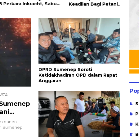
ara Inkracht, Sabu
Keadilan Bagi Petani
Rapa
Ribuan Obat Ilegal
Tembakau
ahkan
DPRD Sumenep Soroti
Ketidakhadiran OPD dalam Rapat
Anggaran
Po
WITA
 Sumenep
S
ani
P
m panen
K
en Sumenep
B