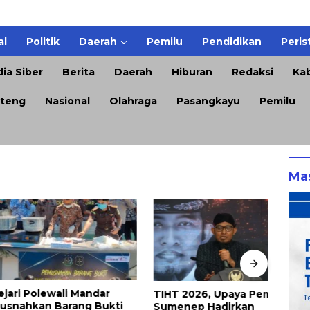
al
Politik
Daerah
Pemilu
Pendidikan
Peris
ia Siber
Berita
Daerah
Hiburan
Redaksi
Kab
teng
Nasional
Olahraga
Pasangkayu
Pemilu
Ma
Polewali Mandar
TIHT 2026, Upaya Pemkab
DPRD
kan Barang Bukti
Sumenep Hadirkan
Keti