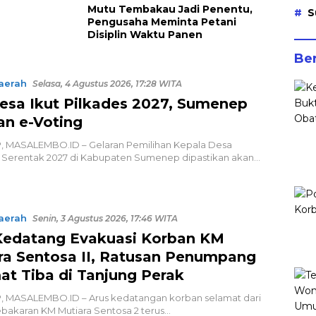
Mutu Tembakau Jadi Penentu,
S
Pengusaha Meminta Petani
Disiplin Waktu Panen
Ber
aerah
Selasa, 4 Agustus 2026, 17:28 WITA
esa Ikut Pilkades 2027, Sumenep
an e-Voting
 MASALEMBO.ID – Gelaran Pemilihan Kepala Desa
) Serentak 2027 di Kabupaten Sumenep dipastikan akan…
aerah
Senin, 3 Agustus 2026, 17:46 WITA
Kedatang Evakuasi Korban KM
ra Sentosa II, Ratusan Penumpang
at Tiba di Tanjung Perak
 MASALEMBO.ID – Arus kedatangan korban selamat dari
ebakaran KM Mutiara Sentosa 2 terus…