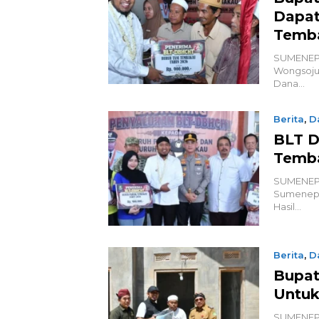
Dapat
Temb
SUMENEP,
Wongsoju
Dana…
Berita
,
D
BLT D
Temb
SUMENEP,
Sumenep 
Hasil…
Berita
,
D
Bupat
Untuk
SUMENEP,