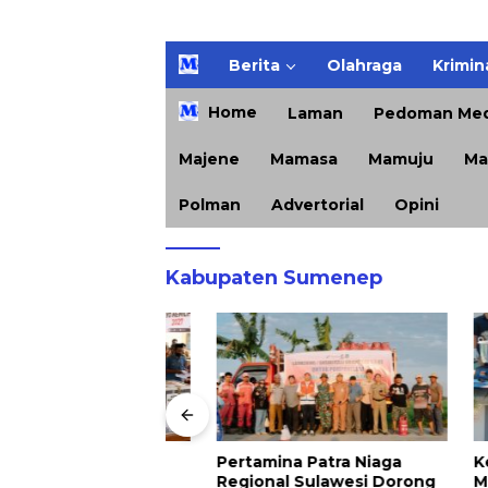
H
Berita
Olahraga
Krimin
o
m
Home
Laman
Pedoman Med
e
Majene
Mamasa
Mamuju
Ma
Polman
Advertorial
Opini
Kabupaten Sumenep
 Usul Rp 1,8
Pertamina Patra Niaga
Kejari 
garan Pilkades
Regional Sulawesi Dorong
Musnah