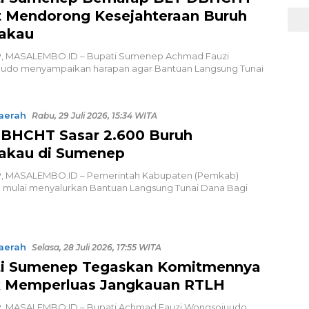
 Mendorong Kesejahteraan Buruh
akau
 MASALEMBO.ID – Bupati Sumenep Achmad Fauzi
udo menyampaikan harapan agar Bantuan Langsung Tunai
aerah
Rabu, 29 Juli 2026, 15:34 WITA
BHCHT Sasar 2.600 Buruh
akau di Sumenep
 MASALEMBO.ID – Pemerintah Kabupaten (Pemkab)
mulai menyalurkan Bantuan Langsung Tunai Dana Bagi
aerah
Selasa, 28 Juli 2026, 17:55 WITA
i Sumenep Tegaskan Komitmennya
 Memperluas Jangkauan RTLH
 MASALEMBO.ID – Bupati Achmad Fauzi Wongsojuudo