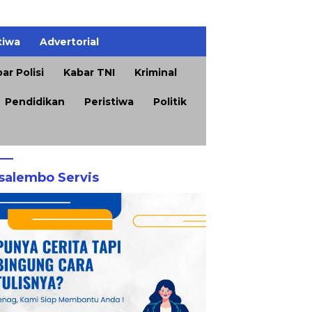
tiwa
Advertorial
ar Polisi
Kabar TNI
Kriminal
Pendidikan
Peristiwa
Politik
salembo Servis
K
 Sumenep Soroti
Mutu Tembakau Jadi
K
dakhadiran OPD dalam
Penentu, Pengusaha