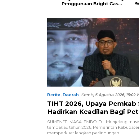
2027
Penggunaan Bright Gas
96 Perk
bagi Petani Sidrap sebagai
hingga 
Solusi Energi Irigasi
Dimusn
Berita
,
Daerah
Kamis, 6 Agustus 2026, 15:02 
TIHT 2026, Upaya Pemkab
Hadirkan Keadilan Bagi Pet
Tembakau
SUMENEP, MASALEMBO.ID – Menjelang musi
tembakau tahun 2026, Pemerintah Kabupat
memperkuat langkah perlindungan…