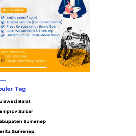
S
t Anggaran
Meminta Petani Disiplin
L
Waktu Panen
P
puler Tag
ulawesi Barat
emprov Sulbar
abupaten Sumenep
erita Sumenep