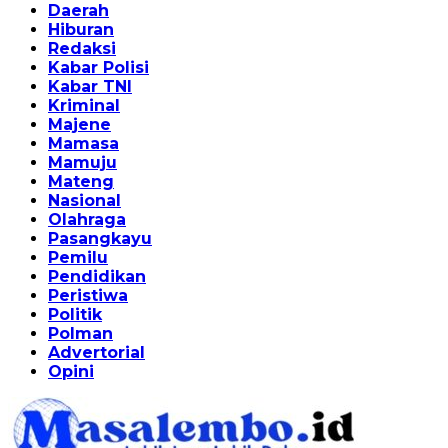
Daerah
Hiburan
Redaksi
Kabar Polisi
Kabar TNI
Kriminal
Majene
Mamasa
Mamuju
Mateng
Nasional
Olahraga
Pasangkayu
Pemilu
Pendidikan
Peristiwa
Politik
Polman
Advertorial
Opini