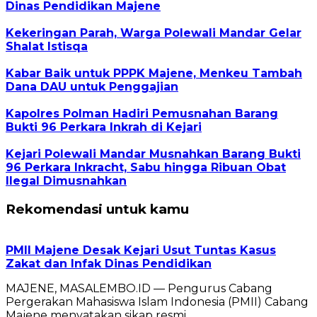
Dinas Pendidikan Majene
Kekeringan Parah, Warga Polewali Mandar Gelar
Shalat Istisqa
Kabar Baik untuk PPPK Majene, Menkeu Tambah
Dana DAU untuk Penggajian
Kapolres Polman Hadiri Pemusnahan Barang
Bukti 96 Perkara Inkrah di Kejari
Kejari Polewali Mandar Musnahkan Barang Bukti
96 Perkara Inkracht, Sabu hingga Ribuan Obat
Ilegal Dimusnahkan
Rekomendasi untuk kamu
PMII Majene Desak Kejari Usut Tuntas Kasus
Zakat dan Infak Dinas Pendidikan
MAJENE, MASALEMBO.ID — Pengurus Cabang
Pergerakan Mahasiswa Islam Indonesia (PMII) Cabang
Majene menyatakan sikap resmi…