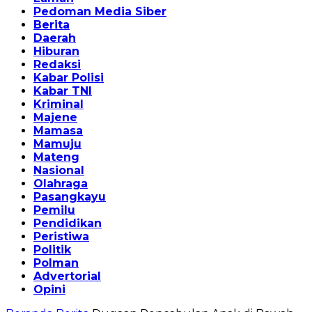
Pedoman Media Siber
Berita
Daerah
Hiburan
Redaksi
Kabar Polisi
Kabar TNI
Kriminal
Majene
Mamasa
Mamuju
Mateng
Nasional
Olahraga
Pasangkayu
Pemilu
Pendidikan
Peristiwa
Politik
Polman
Advertorial
Opini