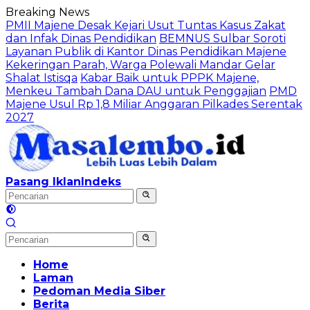
Langsung
Breaking News
ke
PMII Majene Desak Kejari Usut Tuntas Kasus Zakat
konten
dan Infak Dinas Pendidikan
BEMNUS Sulbar Soroti
Layanan Publik di Kantor Dinas Pendidikan Majene
Kekeringan Parah, Warga Polewali Mandar Gelar
Shalat Istisqa
Kabar Baik untuk PPPK Majene,
Menkeu Tambah Dana DAU untuk Penggajian
PMD
Majene Usul Rp 1,8 Miliar Anggaran Pilkades Serentak
2027
Pasang Iklan
Indeks
Home
Laman
Pedoman Media Siber
Berita