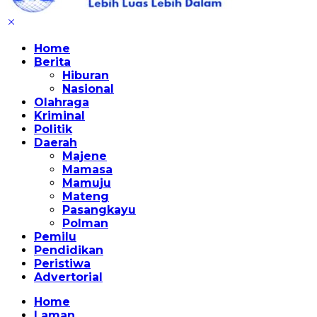
Home
Berita
Hiburan
Nasional
Olahraga
Kriminal
Politik
Daerah
Majene
Mamasa
Mamuju
Mateng
Pasangkayu
Polman
Pemilu
Pendidikan
Peristiwa
Advertorial
Home
Laman