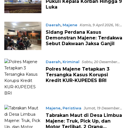
Pukuli Kepala Korban Hingga 9
Luka
Daerah
,
Majene
Kamis, 9 April 2026, 16:52
WITA
Sidang Perdana Kasus
Demonstran Majene: Terdakwa
Sebut Dakwaan Jaksa Ganjil
Daerah
,
Kriminal
Sabtu, 20 Desember
2025, 11:50 WITA
Polres Majene Tetapkan 3
Tersangka Kasus Korupsi
Kredit KUR-KUPEDES BRI
Majene
,
Peristiwa
Jumat, 19 Desember
2025, 11:50 WITA
Tabrakan Maut di Desa Limbua
Majene: Truk, Pick Up, dan
Motor Terlibat, 2 Orang