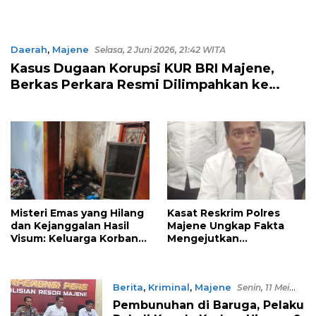
Daerah
,
Majene
Selasa, 2 Juni 2026, 21:42 WITA
Kasus Dugaan Korupsi KUR BRI Majene,
Berkas Perkara Resmi Dilimpahkan ke
Kejaksaan
Misteri Emas yang Hilang
Kasat Reskrim Polres
dan Kejanggalan Hasil
Majene Ungkap Fakta
Visum: Keluarga Korban
Mengejutkan
Pembunuhan Baruga
Pembunuhan di Baruga
Tuntut Transparansi
Polisi
Berita
,
Kriminal
,
Majene
Senin, 11 Mei
2026, 11:48 WITA
Pembunuhan di Baruga, Pelaku