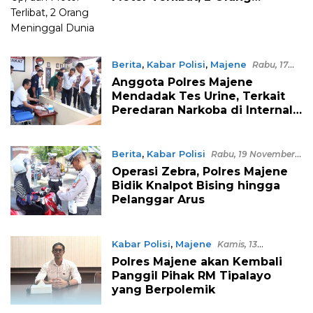
Meninggal Dunia
Berita
,
Kabar Polisi
,
Majene
Rabu, 17
Desember 2025, 10:25 WITA
Anggota Polres Majene
Mendadak Tes Urine, Terkait
Peredaran Narkoba di Internal
Petugas?
Berita
,
Kabar Polisi
Rabu, 19 November
2025, 15:38 WITA
Operasi Zebra, Polres Majene
Bidik Knalpot Bising hingga
Pelanggar Arus
Kabar Polisi
,
Majene
Kamis, 13
November 2025, 14:17 WITA
Polres Majene akan Kembali
Panggil Pihak RM Tipalayo
yang Berpolemik