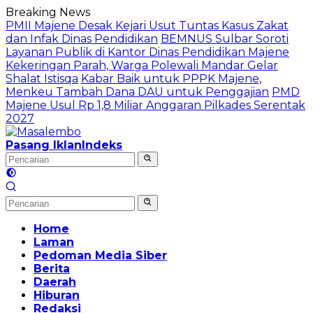
Langsung
Breaking News
ke
PMII Majene Desak Kejari Usut Tuntas Kasus Zakat
konten
dan Infak Dinas Pendidikan
BEMNUS Sulbar Soroti
Layanan Publik di Kantor Dinas Pendidikan Majene
Kekeringan Parah, Warga Polewali Mandar Gelar
Shalat Istisqa
Kabar Baik untuk PPPK Majene,
Menkeu Tambah Dana DAU untuk Penggajian
PMD
Majene Usul Rp 1,8 Miliar Anggaran Pilkades Serentak
2027
Pasang Iklan
Indeks
Home
Laman
Pedoman Media Siber
Berita
Daerah
Hiburan
Redaksi