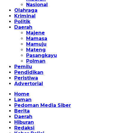
Nasional
Olahraga
Kriminal
Politik
Daerah
Majene
Mamasa
Mamuju
Mateng
Pasangkayu
Polman
Pemilu
Pendidikan
Peristiwa
Advertorial
Home
Laman
Pedoman Media Siber
Berita
Daerah
Hiburan
Redaksi