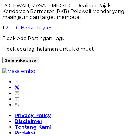
POLEWALI, MASALEMBO.ID— Realisasi Pajak
Kendaraan Bermotor (PKB) Polewali Mandar yang
masih jauh dari target membuat…
Paginasi
1
2
…
10
Berikutnya »
pos
Tidak Ada Postingan Lagi.
Tidak ada lagi halaman untuk dimuat.
Selengkapnya
Privacy Policy
Disclaimer
Tentang Kami
Redaksi