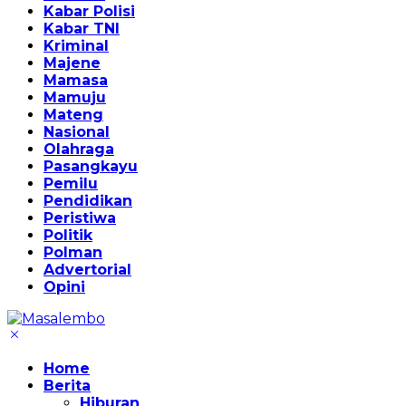
Kabar Polisi
Kabar TNI
Kriminal
Majene
Mamasa
Mamuju
Mateng
Nasional
Olahraga
Pasangkayu
Pemilu
Pendidikan
Peristiwa
Politik
Polman
Advertorial
Opini
Home
Berita
Hiburan