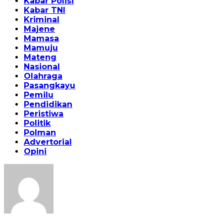
Kabar Polisi
Kabar TNI
Kriminal
Majene
Mamasa
Mamuju
Mateng
Nasional
Olahraga
Pasangkayu
Pemilu
Pendidikan
Peristiwa
Politik
Polman
Advertorial
Opini