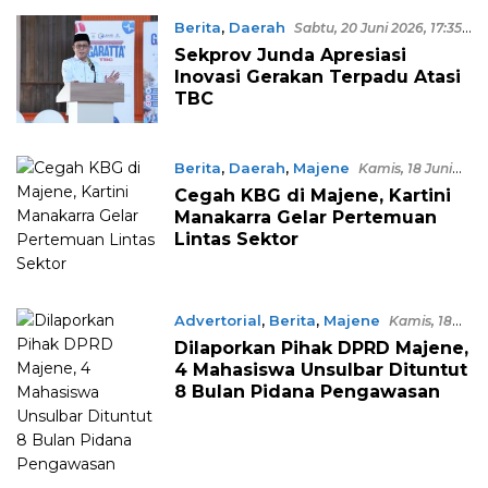
Berita
,
Daerah
Sabtu, 20 Juni 2026, 17:35
WITA
Sekprov Junda Apresiasi
Inovasi Gerakan Terpadu Atasi
TBC
Berita
,
Daerah
,
Majene
Kamis, 18 Juni
2026, 21:22 WITA
Cegah KBG di Majene, Kartini
Manakarra Gelar Pertemuan
Lintas Sektor
Advertorial
,
Berita
,
Majene
Kamis, 18
Juni 2026, 21:03 WITA
Dilaporkan Pihak DPRD Majene,
4 Mahasiswa Unsulbar Dituntut
8 Bulan Pidana Pengawasan