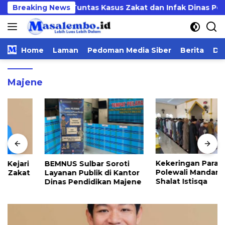
Langsung
 Kejari Usut Tuntas Kasus Zakat dan Infak Dinas Pendidik
Breaking News
ke
konten
Home
Laman
Pedoman Media Siber
Berita
Da
Majene
Kekeringan Parah, Warga
BEMNUS Sulbar Soroti
Polewali Mandar Gelar
Layanan Publik di Kantor
Shalat Istisqa
Dinas Pendidikan Majene