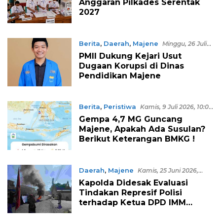
Anggaran Pilkades Serentak
2027
Berita
,
Daerah
,
Majene
Minggu, 26 Juli
2026, 15:50 WITA
PMII Dukung Kejari Usut
Dugaan Korupsi di Dinas
Pendidikan Majene
Berita
,
Peristiwa
Kamis, 9 Juli 2026, 10:04
WITA
Gempa 4,7 MG Guncang
Majene, Apakah Ada Susulan?
Berikut Keterangan BMKG !
Daerah
,
Majene
Kamis, 25 Juni 2026,
22:42 WITA
Kapolda Didesak Evaluasi
Tindakan Represif Polisi
terhadap Ketua DPD IMM
Sulbar