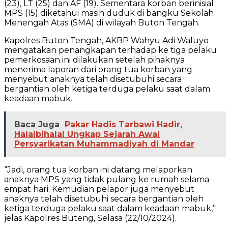
(23), LT (25) dan AF (19). Sementara korban berinisial
MPS (15) diketahui masih duduk di bangku Sekolah
Menengah Atas (SMA) di wilayah Buton Tengah.
Kapolres Buton Tengah, AKBP Wahyu Adi Waluyo
mengatakan penangkapan terhadap ke tiga pelaku
pemerkosaan ini dilakukan setelah pihaknya
menerima laporan dari orang tua korban yang
menyebut anaknya telah disetubuhi secara
bergantian oleh ketiga terduga pelaku saat dalam
keadaan mabuk.
Baca Juga
Pakar Hadis Tarbawi Hadir,
Halalbihalal Ungkap Sejarah Awal
Persyarikatan Muhammadiyah di Mandar
“Jadi, orang tua korban ini datang melaporkan
anaknya MPS yang tidak pulang ke rumah selama
empat hari. Kemudian pelapor juga menyebut
anaknya telah disetubuhi secara bergantian oleh
ketiga terduga pelaku saat dalam keadaan mabuk,”
jelas Kapolres Buteng, Selasa (22/10/2024).