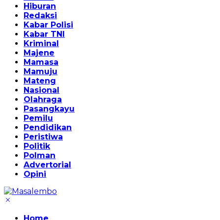
Hiburan
Redaksi
Kabar Polisi
Kabar TNI
Kriminal
Majene
Mamasa
Mamuju
Mateng
Nasional
Olahraga
Pasangkayu
Pemilu
Pendidikan
Peristiwa
Politik
Polman
Advertorial
Opini
Home