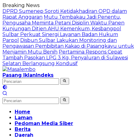
Langsung
Breaking News
ke
DPRD Sumenep Soroti Ketidakhadiran OPD dalam
konten
Rapat Anggaran
Mutu Tembakau Jadi Penentu,
Pengusaha Meminta Petani Disiplin Waktu Panen
Kunjungan Ditjen AHU Kemenkum, Kesbangpol
Sulbar Perkuat Sinergi Layanan Badan Hukum
Parpol
Disbun Sulbar Lakukan Monitoring dan
Pengawasan Pembibitan Kakao di Pasangkayu untuk
Menjamin Mutu Benih
Pertamina Respons Cepat
Tambah Pasokan LPG 3 Kg, Penyaluran di Sulawesi
Selatan Berlangsung Kondusif
Pasang Iklan
Indeks
Home
Laman
Pedoman Media Siber
Berita
Daerah