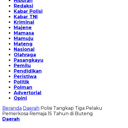
Hiburan
Redaksi
Kabar Polisi
Kabar TNI
Kriminal
Majene
Mamasa
Mamuju
Mateng
Nasional
Olahraga
Pasangkayu
Pemilu
Pendidikan
Peristiwa
Politik
Polman
Advertorial
Opini
Beranda
Daerah
Polisi Tangkap Tiga Pelaku
Pemerkosa Remaja 15 Tahun di Buteng
Daerah