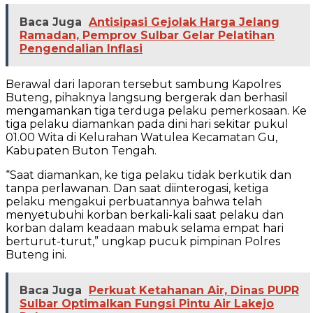
Baca Juga
Antisipasi Gejolak Harga Jelang
Ramadan, Pemprov Sulbar Gelar Pelatihan
Pengendalian Inflasi
Berawal dari laporan tersebut sambung Kapolres
Buteng, pihaknya langsung bergerak dan berhasil
mengamankan tiga terduga pelaku pemerkosaan. Ke
tiga pelaku diamankan pada dini hari sekitar pukul
01.00 Wita di Kelurahan Watulea Kecamatan Gu,
Kabupaten Buton Tengah.
“Saat diamankan, ke tiga pelaku tidak berkutik dan
tanpa perlawanan. Dan saat diinterogasi, ketiga
pelaku mengakui perbuatannya bahwa telah
menyetubuhi korban berkali-kali saat pelaku dan
korban dalam keadaan mabuk selama empat hari
berturut-turut,” ungkap pucuk pimpinan Polres
Buteng ini.
Baca Juga
Perkuat Ketahanan Air, Dinas PUPR
Sulbar Optimalkan Fungsi Pintu Air Lakejo