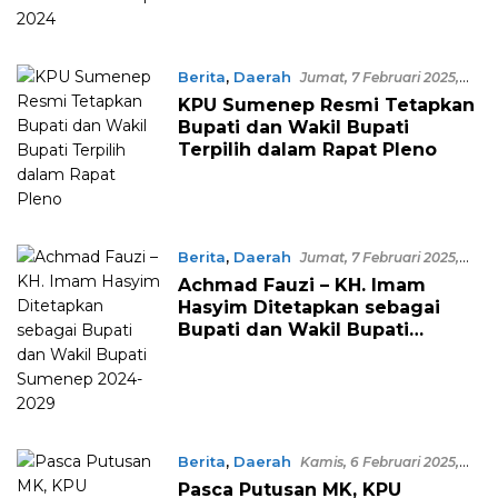
Berita
,
Daerah
Jumat, 7 Februari 2025,
01:00 WITA
KPU Sumenep Resmi Tetapkan
Bupati dan Wakil Bupati
Terpilih dalam Rapat Pleno
Berita
,
Daerah
Jumat, 7 Februari 2025,
00:57 WITA
Achmad Fauzi – KH. Imam
Hasyim Ditetapkan sebagai
Bupati dan Wakil Bupati
Sumenep 2024-2029
Berita
,
Daerah
Kamis, 6 Februari 2025,
13:06 WITA
Pasca Putusan MK, KPU