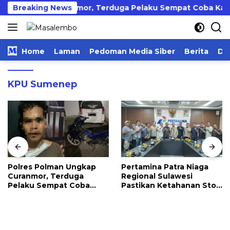
Langsung
an Ungkap Curanmor, Terduga Pelaku Sempat Coba Kabur
Breaking News
ke
konten
Home
Laman
Pedoman Media Siber
Berita
Da
KPU Sumenep
Polres Polman Ungkap
Pertamina Patra Niaga
Curanmor, Terduga
Regional Sulawesi
Pelaku Sempat Coba
Pastikan Ketahanan Stok
Kabur
BBM dan LPG 3 Kg di
Bone