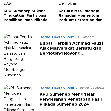
KPU Sumenep Sukses
Ketua KPU Sumenep:
Tingkatkan Partisipasi
Ramadan Momentum
Pemilihan Pada Pilkada
Perkuat Persatuan dan
2024
Demokrasi
Berita
,
Daerah
,
Pemilu
Jumat, 7
Februari 2025, 17:47 WITA
Bupati Terpilih Achmad Fauzi
Ajak Masyarakat Bersatu dan
Bergotong Royong
Membangun Sumenep
Berita
,
Daerah
,
Politik
Jumat, 7 Februari
2025, 16:51 WITA
KPU Sumenep Menggelar
Pengesahan Penetapan Hasil
Pilkada Sumenep 2024