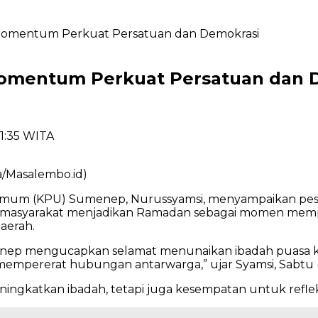
omentum Perkuat Persatuan dan Demokrasi
mentum Perkuat Persatuan dan 
21:35 WITA
/Masalembo.id)
Umum (KPU) Sumenep, Nurussyamsi, menyampaikan pes
ajak masyarakat menjadikan Ramadan sebagai momen me
daerah.
enep mengucapkan selamat menunaikan ibadah puasa 
empererat hubungan antarwarga,” ujar Syamsi, Sabtu (1
atkan ibadah, tetapi juga kesempatan untuk refleksi 