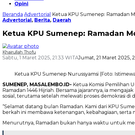
Opini
Beranda
Advertorial
Ketua KPU Sumenep: Ramadan M
Advertorial
,
Berita
,
Daerah
Ketua KPU Sumenep: Ramadan Mo
Khairullah Thofu
Sabtu, 1 Maret 2025, 21:33 WITA
Jumat, 21 Maret 2025, 
Ketua KPU Sumenep Nurussyamsi (Foto: Istimewa
SUMENEP, MASALEMBO.ID-
Ketua Komisi Pemilihan 
Ramadan 1446 Hijriah. Bersama jajarannya, ia meng
sosial, terutama setelah melewati proses demokrasi di 
“Selamat datang bulan Ramadan. Kami dari KPU Sum
berkah ini membawa ketenangan, kebahagiaan, serta m
Menurutnya, Ramadan bukan hanya waktu untuk meningk