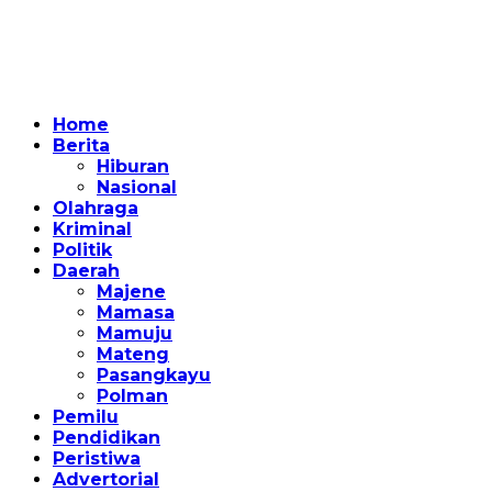
Home
Berita
Hiburan
Nasional
Olahraga
Kriminal
Politik
Daerah
Majene
Mamasa
Mamuju
Mateng
Pasangkayu
Polman
Pemilu
Pendidikan
Peristiwa
Advertorial