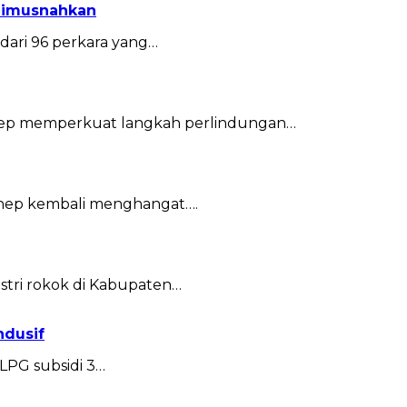
 Dimusnahkan
ari 96 perkara yang…
ep memperkuat langkah perlindungan…
enep kembali menghangat….
tri rokok di Kabupaten…
ndusif
LPG subsidi 3…