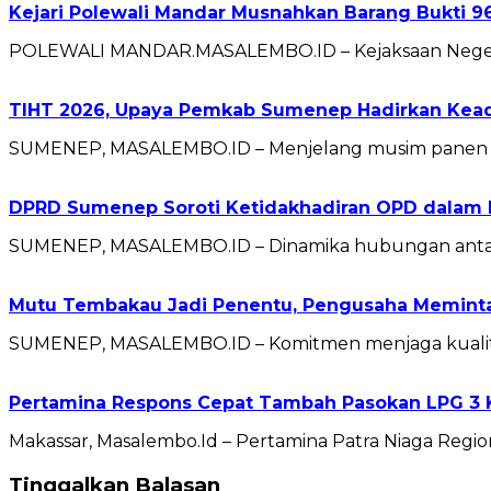
Kejari Polewali Mandar Musnahkan Barang Bukti 96
POLEWALI MANDAR.MASALEMBO.ID – Kejaksaan Negeri (
TIHT 2026, Upaya Pemkab Sumenep Hadirkan Kead
SUMENEP, MASALEMBO.ID – Menjelang musim panen 
DPRD Sumenep Soroti Ketidakhadiran OPD dalam 
SUMENEP, MASALEMBO.ID – Dinamika hubungan antara
Mutu Tembakau Jadi Penentu, Pengusaha Meminta 
SUMENEP, MASALEMBO.ID – Komitmen menjaga kualitas
Pertamina Respons Cepat Tambah Pasokan LPG 3 K
Makassar, Masalembo.Id – Pertamina Patra Niaga Regi
Tinggalkan Balasan