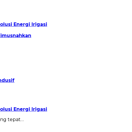
usi Energi Irigasi
 Dimusnahkan
ndusif
usi Energi Irigasi
ang tepat…