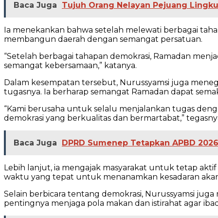
Baca Juga
Tujuh Orang Nelayan Pejuang Lingku
Ia menekankan bahwa setelah melewati berbagai ta
membangun daerah dengan semangat persatuan.
“Setelah berbagai tahapan demokrasi, Ramadan men
semangat kebersamaan,” katanya.
Dalam kesempatan tersebut, Nurussyamsi juga meneg
tugasnya. Ia berharap semangat Ramadan dapat semak
“Kami berusaha untuk selalu menjalankan tugas den
demokrasi yang berkualitas dan bermartabat,” tegasny
Baca Juga
DPRD Sumenep Tetapkan APBD 2026 d
Lebih lanjut, ia mengajak masyarakat untuk tetap akt
waktu yang tepat untuk menanamkan kesadaran akan
Selain berbicara tentang demokrasi, Nurussyamsi jug
pentingnya menjaga pola makan dan istirahat agar ibad