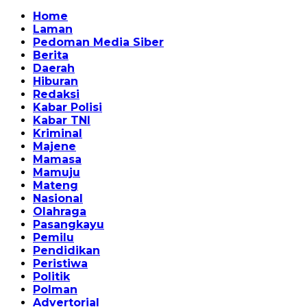
Home
Laman
Pedoman Media Siber
Berita
Daerah
Hiburan
Redaksi
Kabar Polisi
Kabar TNI
Kriminal
Majene
Mamasa
Mamuju
Mateng
Nasional
Olahraga
Pasangkayu
Pemilu
Pendidikan
Peristiwa
Politik
Polman
Advertorial