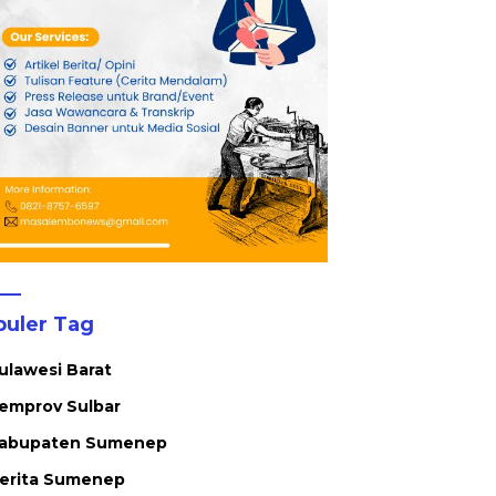
puler Tag
ulawesi Barat
emprov Sulbar
abupaten Sumenep
erita Sumenep