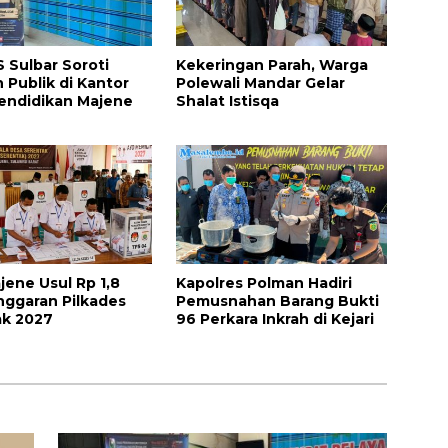
Sulbar Soroti
Kekeringan Parah, Warga
 Publik di Kantor
Polewali Mandar Gelar
endidikan Majene
Shalat Istisqa
ene Usul Rp 1,8
Kapolres Polman Hadiri
Anggaran Pilkades
Pemusnahan Barang Bukti
ak 2027
96 Perkara Inkrah di Kejari