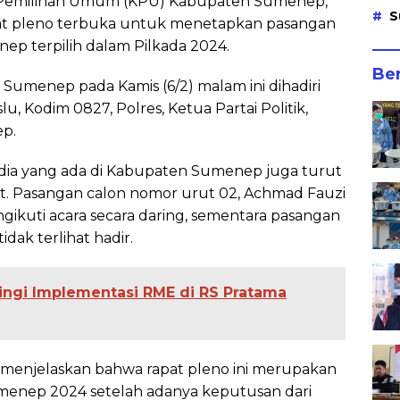
i Pemilihan Umum (KPU) Kabupaten Sumenep,
S
at pleno terbuka untuk menetapkan pasangan
ep terpilih dalam Pilkada 2024.
Ber
Sumenep pada Kamis (6/2) malam ini dihadiri
u, Kodim 0827, Polres, Ketua Partai Politik,
ep.
 media yang ada di Kabupaten Sumenep juga turut
t. Pasangan calon nomor urut 02, Achmad Fauzi
ikuti acara secara daring, sementara pasangan
tidak terlihat hadir.
ingi Implementasi RME di RS Pratama
menjelaskan bahwa rapat pleno ini merupakan
Sumenep 2024 setelah adanya keputusan dari