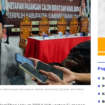
Po
S
P
keterangan pers sesaat setelah penetapan Bupati dan Wakil
K
B