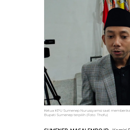
Ketua KPU Sumenep Nurussyamsi saat memberikan 
Bupati Sumenep terpilih (Foto: Thofu)