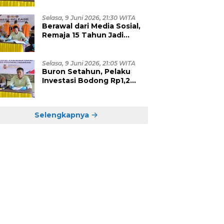
Bawah Umur, Empat
Tersangka Diamankan
Selasa, 9 Juni 2026, 21:30 WITA
Berawal dari Media Sosial,
Remaja 15 Tahun Jadi
Korban Persetubuhan dan
Eksploitasi, Empat Pelaku
Dibekuk Polisi
Selasa, 9 Juni 2026, 21:05 WITA
Buron Setahun, Pelaku
Investasi Bodong Rp1,2
Miliar yang Hebohkan
Polman Akhirnya Dibekuk
di Kalimantan Timur
Selengkapnya