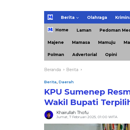
H
Berita
Olahraga
Krimin
o
m
Home
Laman
Pedoman Med
e
Majene
Mamasa
Mamuju
Ma
Polman
Advertorial
Opini
Beranda
Berita
Berita
,
Daerah
KPU Sumenep Resmi
Wakil Bupati Terpil
Khairullah Thofu
Jumat, 7 Februari 2025, 01:00 WITA