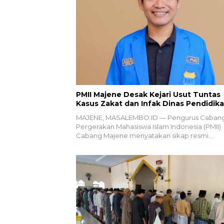
PMII Majene Desak Kejari Usut Tuntas
Kasus Zakat dan Infak Dinas Pendidik
MAJENE, MASALEMBO.ID — Pengurus Caban
Pergerakan Mahasiswa Islam Indonesia (PMII)
Cabang Majene menyatakan sikap resmi…