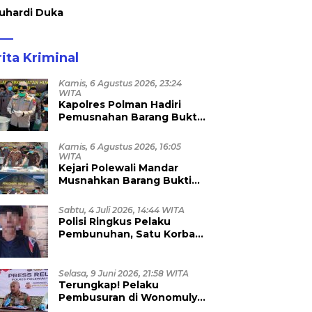
uhardi Duka
ita Kriminal
Kamis, 6 Agustus 2026, 23:24
WITA
Kapolres Polman Hadiri
Pemusnahan Barang Bukti
96 Perkara Inkrah di Kejari
Kamis, 6 Agustus 2026, 16:05
WITA
Kejari Polewali Mandar
Musnahkan Barang Bukti
96 Perkara Inkracht, Sabu
hingga Ribuan Obat Ilegal
Sabtu, 4 Juli 2026, 14:44 WITA
Dimusnahkan
Polisi Ringkus Pelaku
Pembunuhan, Satu Korban
Anggota TNI
Selasa, 9 Juni 2026, 21:58 WITA
Terungkap! Pelaku
Pembusuran di Wonomulyo
Masih Berstatus Anak di