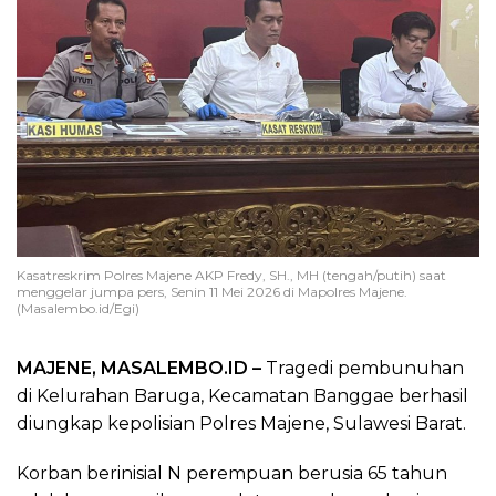
Kasatreskrim Polres Majene AKP Fredy, SH., MH (tengah/putih) saat
menggelar jumpa pers, Senin 11 Mei 2026 di Mapolres Majene.
(Masalembo.id/Egi)
MAJENE, MASALEMBO.ID –
Tragedi pembunuhan
di Kelurahan Baruga, Kecamatan Banggae berhasil
diungkap kepolisian Polres Majene, Sulawesi Barat.
Korban berinisial N perempuan berusia 65 tahun