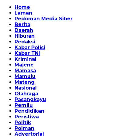
Home
Laman
Pedoman Media Siber
Berita
Daerah
Hiburan
Redaksi
Kabar Polisi
Kabar TNI
Kriminal
Majene
Mamasa
Mamuju
Mateng
Nasional
Olahraga
Pasangkayu
Pemilu
Pendidikan
Peristiwa
Politik
Polman
Advertorial