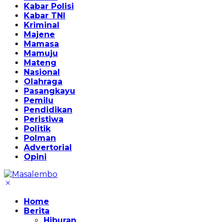
Kabar Polisi
Kabar TNI
Kriminal
Majene
Mamasa
Mamuju
Mateng
Nasional
Olahraga
Pasangkayu
Pemilu
Pendidikan
Peristiwa
Politik
Polman
Advertorial
Opini
Home
Berita
Hiburan