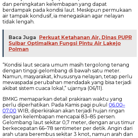
dan peningkatan kelembapan yang dapat
berdampak pada kondisi laut. Meskipun permukaan
air tampak kondusif, ia menegaskan agar nelayan
tidak lengah.
Baca Juga
Perkuat Ketahanan Air, Dinas PUPR
Sulbar Optimalkan Fungsi Pintu Air Lakejo
Polman
“Kondisi laut secara umum masih tergolong tenang
dengan tinggi gelombang di bawah satu meter.
Namun, masyarakat, khususnya nelayan, tetap perlu
mewaspadai perubahan mendadak yang bisa terjadi
akibat sistem cuaca lokal,” ujarnya (06/11).
BMKG memaparkan detail prakiraan waktu yang
perlu diperhatikan. Pada Kamis pagi pukul
06.00–
07.00
WIB, diperkirakan akan terjadi hujan ringan
dengan kelembapan mencapai 83–85 persen.
Gelombang laut sekitar 0,7 meter, dengan arus timur
berkecepatan 66–78 sentimeter per detik. Angin dari
arah utara berembus sekitar 3 knot, namun arah dan