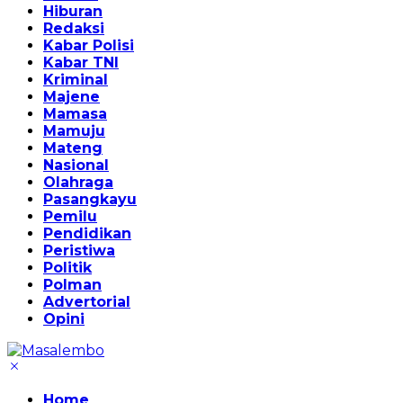
Hiburan
Redaksi
Kabar Polisi
Kabar TNI
Kriminal
Majene
Mamasa
Mamuju
Mateng
Nasional
Olahraga
Pasangkayu
Pemilu
Pendidikan
Peristiwa
Politik
Polman
Advertorial
Opini
Home