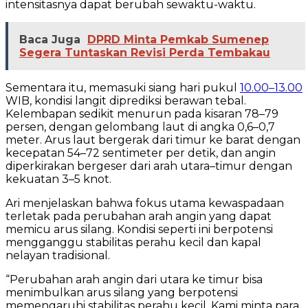
intensitasnya dapat berubah sewaktu-waktu.
Baca Juga
DPRD Minta Pemkab Sumenep
Segera Tuntaskan Revisi Perda Tembakau
Sementara itu, memasuki siang hari pukul
10.00–13.00
WIB, kondisi langit diprediksi berawan tebal.
Kelembapan sedikit menurun pada kisaran 78–79
persen, dengan gelombang laut di angka 0,6–0,7
meter. Arus laut bergerak dari timur ke barat dengan
kecepatan 54–72 sentimeter per detik, dan angin
diperkirakan bergeser dari arah utara–timur dengan
kekuatan 3–5 knot.
Ari menjelaskan bahwa fokus utama kewaspadaan
terletak pada perubahan arah angin yang dapat
memicu arus silang. Kondisi seperti ini berpotensi
mengganggu stabilitas perahu kecil dan kapal
nelayan tradisional.
“Perubahan arah angin dari utara ke timur bisa
menimbulkan arus silang yang berpotensi
memengaruhi stabilitas perahu kecil. Kami minta para