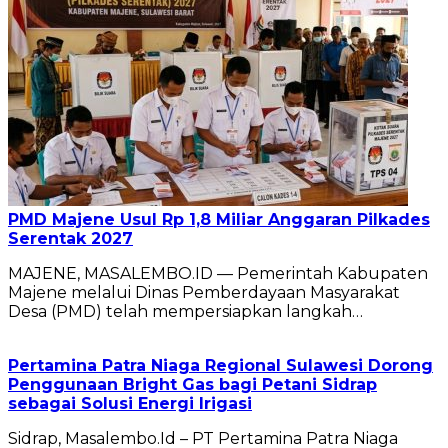
PMD Majene Usul Rp 1,8 Miliar Anggaran Pilkades
Serentak 2027
MAJENE, MASALEMBO.ID — Pemerintah Kabupaten
Majene melalui Dinas Pemberdayaan Masyarakat
Desa (PMD) telah mempersiapkan langkah…
Pertamina Patra Niaga Regional Sulawesi Dorong
Penggunaan Bright Gas bagi Petani Sidrap
sebagai Solusi Energi Irigasi
Sidrap, Masalembo.Id – PT Pertamina Patra Niaga