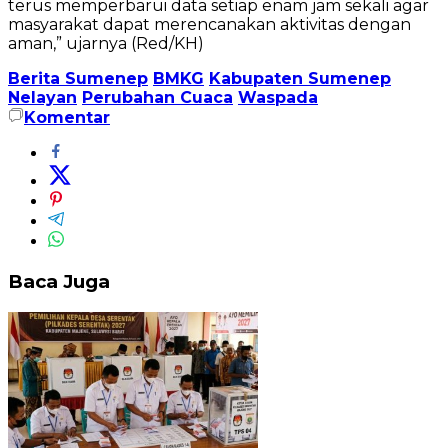
terus memperbarui data setiap enam jam sekali agar
masyarakat dapat merencanakan aktivitas dengan
aman,” ujarnya (Red/KH)
Berita Sumenep
BMKG
Kabupaten Sumenep
Nelayan
Perubahan Cuaca
Waspada
Komentar
Baca Juga