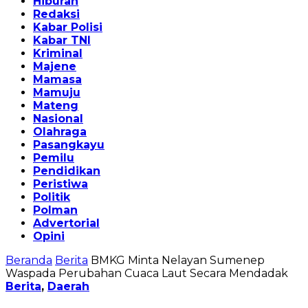
Hiburan
Redaksi
Kabar Polisi
Kabar TNI
Kriminal
Majene
Mamasa
Mamuju
Mateng
Nasional
Olahraga
Pasangkayu
Pemilu
Pendidikan
Peristiwa
Politik
Polman
Advertorial
Opini
Beranda
Berita
BMKG Minta Nelayan Sumenep
Waspada Perubahan Cuaca Laut Secara Mendadak
Berita
,
Daerah