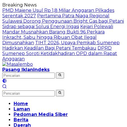
Langsung
Breaking News
ke
PMD Majene Usul Rp 1,8 Miliar Anggaran Pilkades
konten
Serentak 2027
Pertamina Patra Niaga Regional
Sulawesi Dorong Penggunaan Bright Gas bagi Petani
Sidrap sebagai Solusi Energi Irigasi
Kejari Polewali
Mandar Musnahkan Barang Bukti 96 Perkara
Inkracht, Sabu hingga Ribuan Obat Ilegal
Dimusnahkan
TIHT 2026, Upaya Pemkab Sumenep
Hadirkan Keadilan Bagi Petani Tembakau
DPRD
Sumenep Soroti Ketidakhadiran OPD dalam Rapat
Anggaran
Pasang Iklan
Indeks
Home
Laman
Pedoman Media Siber
Berita
Daerah