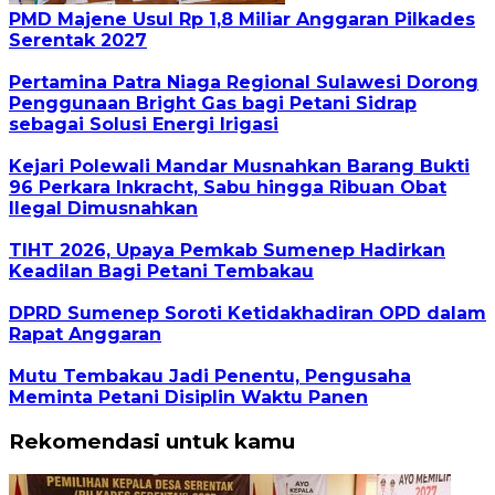
PMD Majene Usul Rp 1,8 Miliar Anggaran Pilkades
Serentak 2027
Pertamina Patra Niaga Regional Sulawesi Dorong
Penggunaan Bright Gas bagi Petani Sidrap
sebagai Solusi Energi Irigasi
Kejari Polewali Mandar Musnahkan Barang Bukti
96 Perkara Inkracht, Sabu hingga Ribuan Obat
Ilegal Dimusnahkan
TIHT 2026, Upaya Pemkab Sumenep Hadirkan
Keadilan Bagi Petani Tembakau
DPRD Sumenep Soroti Ketidakhadiran OPD dalam
Rapat Anggaran
Mutu Tembakau Jadi Penentu, Pengusaha
Meminta Petani Disiplin Waktu Panen
Rekomendasi untuk kamu