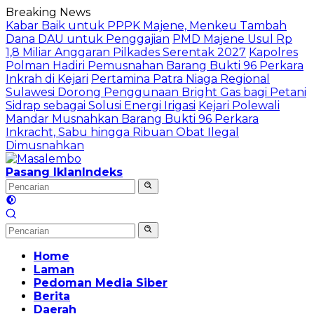
Langsung
Breaking News
ke
Kabar Baik untuk PPPK Majene, Menkeu Tambah
konten
Dana DAU untuk Penggajian
PMD Majene Usul Rp
1,8 Miliar Anggaran Pilkades Serentak 2027
Kapolres
Polman Hadiri Pemusnahan Barang Bukti 96 Perkara
Inkrah di Kejari
Pertamina Patra Niaga Regional
Sulawesi Dorong Penggunaan Bright Gas bagi Petani
Sidrap sebagai Solusi Energi Irigasi
Kejari Polewali
Mandar Musnahkan Barang Bukti 96 Perkara
Inkracht, Sabu hingga Ribuan Obat Ilegal
Dimusnahkan
Pasang Iklan
Indeks
Home
Laman
Pedoman Media Siber
Berita
Daerah