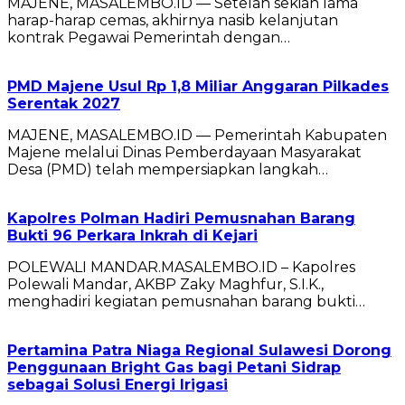
MAJENE, MASALEMBO.ID — Setelah sekian lama
harap-harap cemas, akhirnya nasib kelanjutan
kontrak Pegawai Pemerintah dengan…
PMD Majene Usul Rp 1,8 Miliar Anggaran Pilkades
Serentak 2027
MAJENE, MASALEMBO.ID — Pemerintah Kabupaten
Majene melalui Dinas Pemberdayaan Masyarakat
Desa (PMD) telah mempersiapkan langkah…
Kapolres Polman Hadiri Pemusnahan Barang
Bukti 96 Perkara Inkrah di Kejari
POLEWALI MANDAR.MASALEMBO.ID – Kapolres
Polewali Mandar, AKBP Zaky Maghfur, S.I.K.,
menghadiri kegiatan pemusnahan barang bukti…
Pertamina Patra Niaga Regional Sulawesi Dorong
Penggunaan Bright Gas bagi Petani Sidrap
sebagai Solusi Energi Irigasi