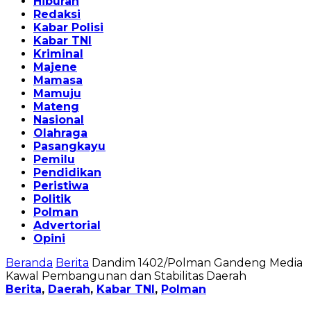
Hiburan
Redaksi
Kabar Polisi
Kabar TNI
Kriminal
Majene
Mamasa
Mamuju
Mateng
Nasional
Olahraga
Pasangkayu
Pemilu
Pendidikan
Peristiwa
Politik
Polman
Advertorial
Opini
Beranda
Berita
Dandim 1402/Polman Gandeng Media
Kawal Pembangunan dan Stabilitas Daerah
Berita
,
Daerah
,
Kabar TNI
,
Polman