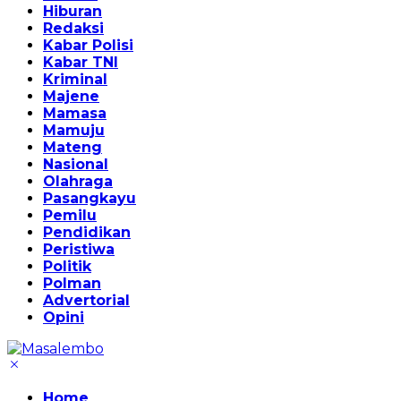
Hiburan
Redaksi
Kabar Polisi
Kabar TNI
Kriminal
Majene
Mamasa
Mamuju
Mateng
Nasional
Olahraga
Pasangkayu
Pemilu
Pendidikan
Peristiwa
Politik
Polman
Advertorial
Opini
Home