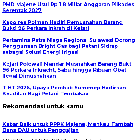
PMD Majene Usul Rp 1,8 Miliar Anggaran Pilkades
Serentak 2027
Kapolres Polman Hadiri Pemusnahan Barang
Bukti 96 Perkara Inkrah di Kejari
Pertamina Patra Niaga Regional Sulawesi Dorong
Penggunaan Bright Gas bagi Petani Sidrap
sebagai Solusi Energi Irigasi
Kejari Polewali Mandar Musnahkan Barang Bukti
96 Perkara Inkracht, Sabu hingga Ribuan Obat
Ilegal Dimusnahkan
TIHT 2026, Upaya Pemkab Sumenep Hadirkan
Keadilan Bagi Petani Tembakau
Rekomendasi untuk kamu
Kabar Baik untuk PPPK Majene, Menkeu Tambah
Dana DAU untuk Penggajian