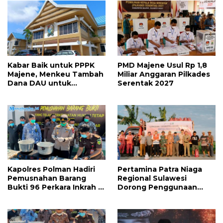
Kabar Baik untuk PPPK
PMD Majene Usul Rp 1,8
Majene, Menkeu Tambah
Miliar Anggaran Pilkades
Dana DAU untuk
Serentak 2027
Penggajian
Kapolres Polman Hadiri
Pertamina Patra Niaga
Pemusnahan Barang
Regional Sulawesi
Bukti 96 Perkara Inkrah di
Dorong Penggunaan
Kejari
Bright Gas bagi Petani
Sidrap sebagai Solusi
Energi Irigasi