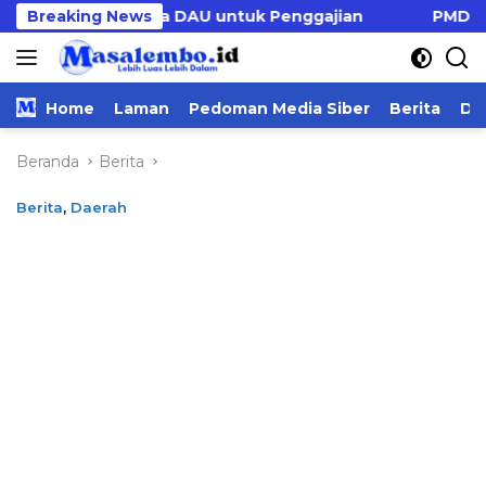
Langsung
mbah Dana DAU untuk Penggajian
Breaking News
PMD Majene Usul 
ke
konten
Home
Laman
Pedoman Media Siber
Berita
Da
Beranda
Berita
Berita
,
Daerah