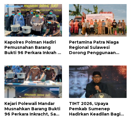
Kapolres Polman Hadiri
Pertamina Patra Niaga
Pemusnahan Barang
Regional Sulawesi
Bukti 96 Perkara Inkrah di
Dorong Penggunaan
Kejari
Bright Gas bagi Petani
Sidrap sebagai Solusi
Energi Irigasi
Kejari Polewali Mandar
TIHT 2026, Upaya
Musnahkan Barang Bukti
Pemkab Sumenep
96 Perkara Inkracht, Sabu
Hadirkan Keadilan Bagi
hingga Ribuan Obat
Petani Tembakau
Ilegal Dimusnahkan