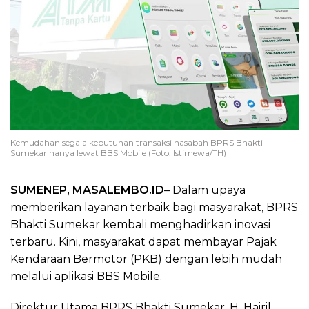
Kemudahan segala kebutuhan transaksi nasabah BPRS Bhakti
Sumekar hanya lewat BBS Mobile (Foto: Istimewa/TH)
SUMENEP, MASALEMBO.ID
– Dalam upaya
memberikan layanan terbaik bagi masyarakat, BPRS
Bhakti Sumekar kembali menghadirkan inovasi
terbaru. Kini, masyarakat dapat membayar Pajak
Kendaraan Bermotor (PKB) dengan lebih mudah
melalui aplikasi BBS Mobile.
Direktur Utama BPRS Bhakti Sumekar, H. Hairil