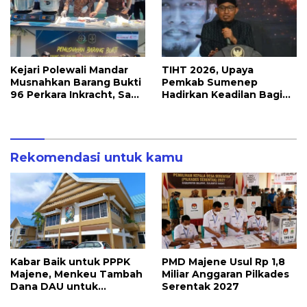
Kejari Polewali Mandar
TIHT 2026, Upaya
Musnahkan Barang Bukti
Pemkab Sumenep
96 Perkara Inkracht, Sabu
Hadirkan Keadilan Bagi
hingga Ribuan Obat
Petani Tembakau
Ilegal Dimusnahkan
Rekomendasi untuk kamu
Kabar Baik untuk PPPK
PMD Majene Usul Rp 1,8
Majene, Menkeu Tambah
Miliar Anggaran Pilkades
Dana DAU untuk
Serentak 2027
Penggajian