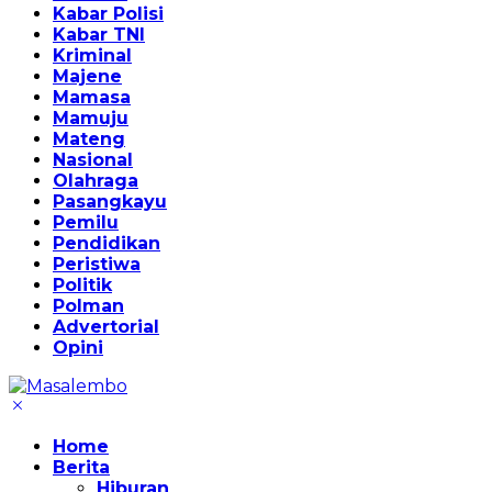
Kabar Polisi
Kabar TNI
Kriminal
Majene
Mamasa
Mamuju
Mateng
Nasional
Olahraga
Pasangkayu
Pemilu
Pendidikan
Peristiwa
Politik
Polman
Advertorial
Opini
Home
Berita
Hiburan