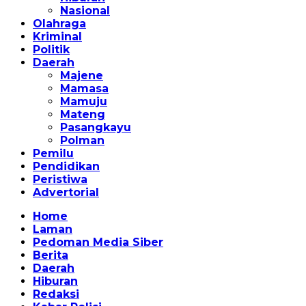
Nasional
Olahraga
Kriminal
Politik
Daerah
Majene
Mamasa
Mamuju
Mateng
Pasangkayu
Polman
Pemilu
Pendidikan
Peristiwa
Advertorial
Home
Laman
Pedoman Media Siber
Berita
Daerah
Hiburan
Redaksi