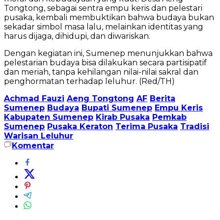
Tongtong, sebagai sentra empu keris dan pelestari
pusaka, kembali membuktikan bahwa budaya bukan
sekadar simbol masa lalu, melainkan identitas yang
harus dijaga, dihidupi, dan diwariskan.
Dengan kegiatan ini, Sumenep menunjukkan bahwa
pelestarian budaya bisa dilakukan secara partisipatif
dan meriah, tanpa kehilangan nilai-nilai sakral dan
penghormatan terhadap leluhur. (Red/TH)
Achmad Fauzi
Aeng Tongtong
AF
Berita
Sumenep
Budaya
Bupati Sumenep
Empu Keris
Kabupaten Sumenep
Kirab Pusaka
Pemkab
Sumenep
Pusaka Keraton
Terima Pusaka
Tradisi
Warisan Leluhur
Komentar