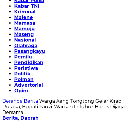
Kabar Polisi
Kabar TNI
Kriminal
Majene
Mamasa
Mamuju
Mateng
Nasional
Olahraga
Pasangkayu
Pemilu
Pendidikan
Peristiwa
Politik
Polman
Advertorial
Opini
Beranda
Berita
Warga Aeng Tongtong Gelar Kirab
Pusaka, Bupati Fauzi: Warisan Leluhur Harus Dijaga
Bersama
Berita
,
Daerah