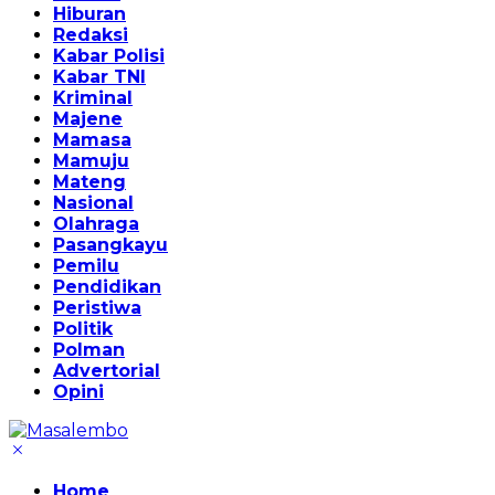
Hiburan
Redaksi
Kabar Polisi
Kabar TNI
Kriminal
Majene
Mamasa
Mamuju
Mateng
Nasional
Olahraga
Pasangkayu
Pemilu
Pendidikan
Peristiwa
Politik
Polman
Advertorial
Opini
Home