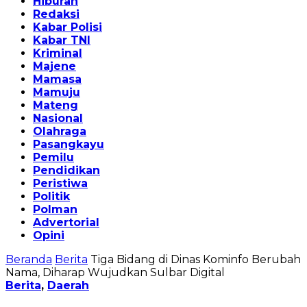
Hiburan
Redaksi
Kabar Polisi
Kabar TNI
Kriminal
Majene
Mamasa
Mamuju
Mateng
Nasional
Olahraga
Pasangkayu
Pemilu
Pendidikan
Peristiwa
Politik
Polman
Advertorial
Opini
Beranda
Berita
Tiga Bidang di Dinas Kominfo Berubah
Nama, Diharap Wujudkan Sulbar Digital
Berita
,
Daerah