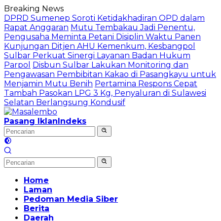
Langsung
Breaking News
ke
DPRD Sumenep Soroti Ketidakhadiran OPD dalam
konten
Rapat Anggaran
Mutu Tembakau Jadi Penentu,
Pengusaha Meminta Petani Disiplin Waktu Panen
Kunjungan Ditjen AHU Kemenkum, Kesbangpol
Sulbar Perkuat Sinergi Layanan Badan Hukum
Parpol
Disbun Sulbar Lakukan Monitoring dan
Pengawasan Pembibitan Kakao di Pasangkayu untuk
Menjamin Mutu Benih
Pertamina Respons Cepat
Tambah Pasokan LPG 3 Kg, Penyaluran di Sulawesi
Selatan Berlangsung Kondusif
Pasang Iklan
Indeks
Home
Laman
Pedoman Media Siber
Berita
Daerah