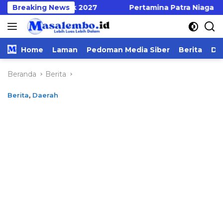
Langsung
 Serentak 2027
Breaking News
Pertamina Patra Niaga Regional Sula
ke
konten
Home
Laman
Pedoman Media Siber
Berita
Da
Beranda
Berita
Berita
,
Daerah