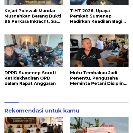
Kejari Polewali Mandar
TIHT 2026, Upaya
Musnahkan Barang Bukti
Pemkab Sumenep
96 Perkara Inkracht, Sabu
Hadirkan Keadilan Bagi
hingga Ribuan Obat
Petani Tembakau
Ilegal Dimusnahkan
DPRD Sumenep Soroti
Mutu Tembakau Jadi
Ketidakhadiran OPD
Penentu, Pengusaha
dalam Rapat Anggaran
Meminta Petani Disiplin
Waktu Panen
Rekomendasi untuk kamu