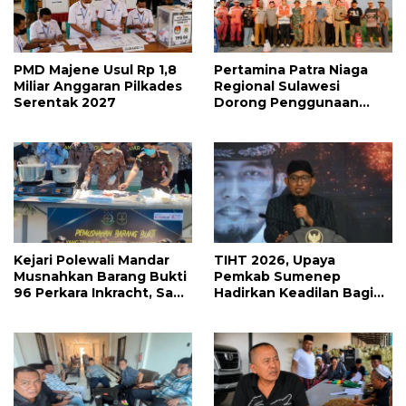
PMD Majene Usul Rp 1,8
Pertamina Patra Niaga
Miliar Anggaran Pilkades
Regional Sulawesi
Serentak 2027
Dorong Penggunaan
Bright Gas bagi Petani
Sidrap sebagai Solusi
Energi Irigasi
Kejari Polewali Mandar
TIHT 2026, Upaya
Musnahkan Barang Bukti
Pemkab Sumenep
96 Perkara Inkracht, Sabu
Hadirkan Keadilan Bagi
hingga Ribuan Obat
Petani Tembakau
Ilegal Dimusnahkan