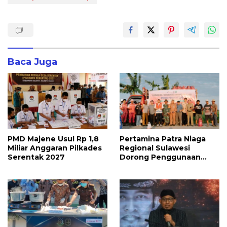
Baca Juga
PMD Majene Usul Rp 1,8
Pertamina Patra Niaga
Miliar Anggaran Pilkades
Regional Sulawesi
Serentak 2027
Dorong Penggunaan
Bright Gas bagi Petani
Sidrap sebagai Solusi
Energi Irigasi