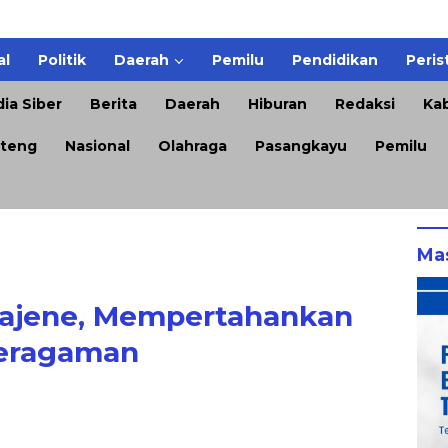
al
Politik
Daerah
Pemilu
Pendidikan
Peris
ia Siber
Berita
Daerah
Hiburan
Redaksi
Kab
teng
Nasional
Olahraga
Pasangkayu
Pemilu
Ma
ajene, Mempertahankan
eragaman