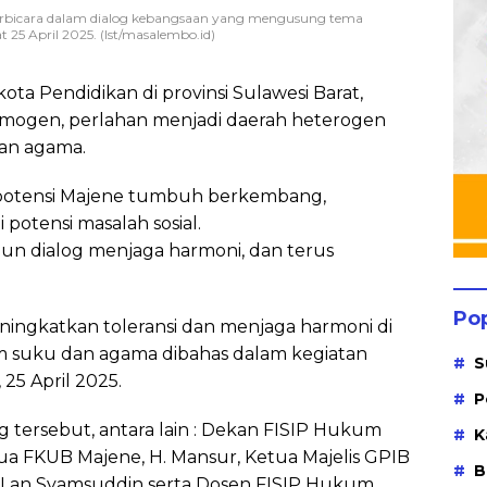
erbicara dalam dialog kebangsaan yang mengusung tema
5 April 2025. (Ist/masalembo.id)
kota Pendidikan di provinsi Sulawesi Barat,
mogen, perlahan menjadi daerah heterogen
an agama.
di potensi Majene tumbuh berkembang,
 potensi masalah sosial.
un dialog menjaga harmoni, dan terus
Po
ningkatkan toleransi dan menjaga harmoni di
m suku dan agama dibahas dalam kegiatan
S
25 April 2025.
P
g tersebut, antara lain : Dekan FISIP Hukum
K
tua FKUB Majene, H. Mansur, Ketua Majelis GPIB
B
a Lan Syamsuddin serta Dosen FISIP Hukum