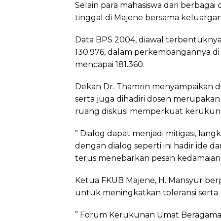
Selain para mahasiswa dari berbagai d
tinggal di Majene bersama keluargan
Data BPS 2004, diawal terbentukny
130.976, dalam perkembangannya d
mencapai 181.360.
Dekan Dr. Thamrin menyampaikan d
serta juga dihadiri dosen merupaka
ruang diskusi memperkuat kerukun
” Dialog dapat menjadi mitigasi, l
dengan dialog seperti ini hadir ide 
terus menebarkan pesan kedamaian,
Ketua FKUB Majene, H. Mansyur ber
untuk meningkatkan toleransi sert
” Forum Kerukunan Umat Beragama 