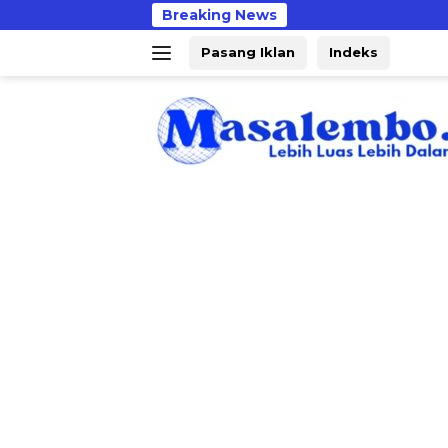
Langsung
Breaking News
ke
Pasang Iklan
Indeks
konten