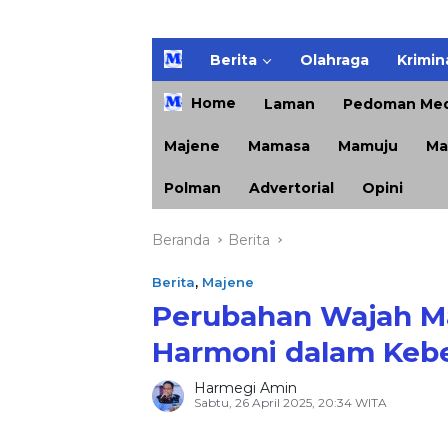
H
Berita
Olahraga
Krimin
o
m
Home
Laman
Pedoman Med
e
Majene
Mamasa
Mamuju
Ma
Polman
Advertorial
Opini
Beranda
Berita
Berita
,
Majene
Perubahan Wajah M
Harmoni dalam Keb
Harmegi Amin
Sabtu, 26 April 2025, 20:34 WITA