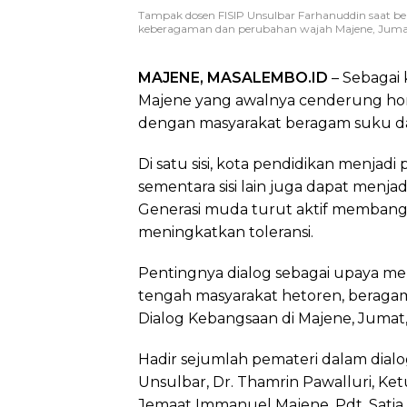
Tampak dosen FISIP Unsulbar Farhanuddin saat b
keberagaman dan perubahan wajah Majene, Jumat 2
MAJENE, MASALEMBO.ID
– Sebagai 
Majene yang awalnya cenderung ho
dengan masyarakat beragam suku d
Di satu sisi, kota pendidikan menja
sementara sisi lain juga dapat menjadi
Generasi muda turut aktif membang
meningkatkan toleransi.
Pentingnya dialog sebagai upaya me
tengah masyarakat hetoren, beraga
Dialog Kebangsaan di Majene, Jumat, 
Hadir sejumlah pemateri dalam dialo
Unsulbar, Dr. Thamrin Pawalluri, Ke
Jemaat Immanuel Majene, Pdt. Sati