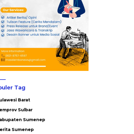
puler Tag
ulawesi Barat
emprov Sulbar
abupaten Sumenep
erita Sumenep