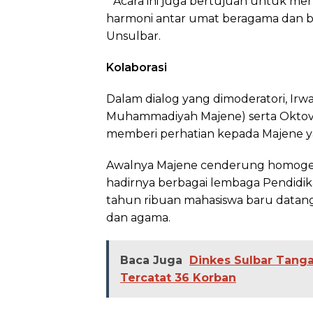
” Acara ini juga bertujuan untuk m
harmoni antar umat beragama dan bu
Unsulbar.
Kolaborasi
Dalam dialog yang dimoderatori, Irw
Muhammadiyah Majene) serta Oktovi
memberi perhatian kepada Majene ya
Awalnya Majene cenderung homogen,
hadirnya berbagai lembaga Pendidika
tahun ribuan mahasiswa baru datang
dan agama.
Baca Juga
Dinkes Sulbar Tang
Tercatat 36 Korban