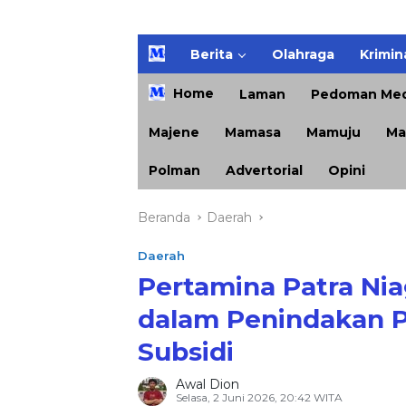
H
Berita
Olahraga
Krimin
o
m
Home
Laman
Pedoman Med
e
Majene
Mamasa
Mamuju
Ma
Polman
Advertorial
Opini
Beranda
Daerah
Daerah
Pertamina Patra Nia
dalam Penindakan 
Subsidi
Awal Dion
Selasa, 2 Juni 2026, 20:42 WITA