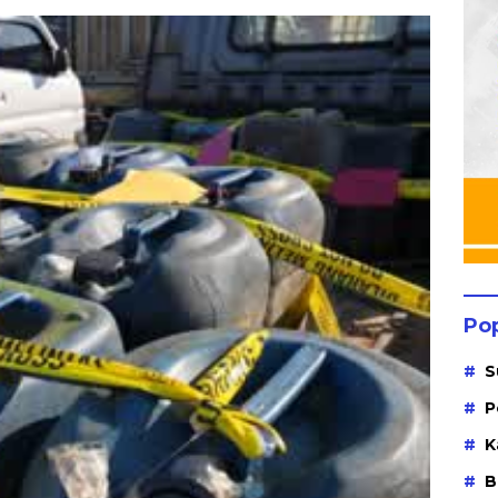
Po
S
P
K
B