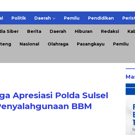
al
Politik
Daerah
Pemilu
Pendidikan
Peris
ia Siber
Berita
Daerah
Hiburan
Redaksi
Kab
teng
Nasional
Olahraga
Pasangkayu
Pemilu
Ma
ga Apresiasi Polda Sulsel
Penyalahgunaan BBM