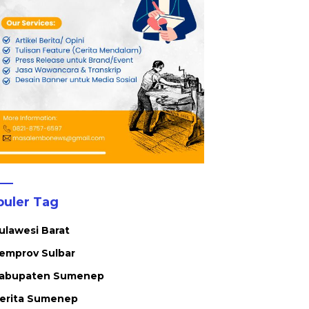
puler Tag
ulawesi Barat
emprov Sulbar
abupaten Sumenep
erita Sumenep