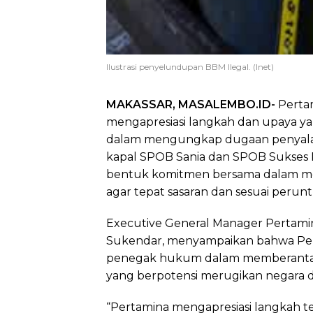
Ilustrasi penyelundupan BBM Ilegal. (Inet)
MAKASSAR, MASALEMBO.ID-
Pertam
mengapresiasi langkah dan upaya ya
dalam mengungkap dugaan penyala
kapal SPOB Sania dan SPOB Sukses 
bentuk komitmen bersama dalam menja
agar tepat sasaran dan sesuai perun
Executive General Manager Pertamin
Sukendar, menyampaikan bahwa Pe
penegak hukum dalam memberantas
yang berpotensi merugikan negara d
“Pertamina mengapresiasi langkah t