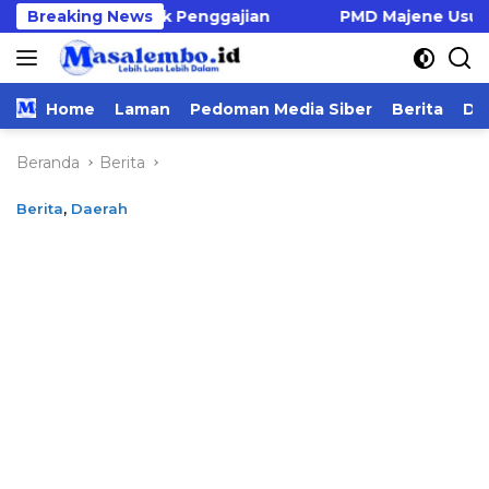
Langsung
untuk Penggajian
Breaking News
PMD Majene Usul Rp 1,8 Miliar A
ke
konten
Home
Laman
Pedoman Media Siber
Berita
Da
Beranda
Berita
Berita
,
Daerah