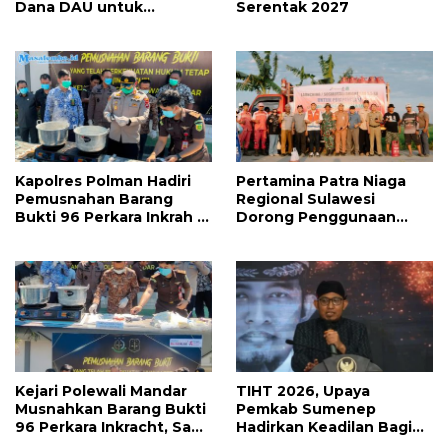
Dana DAU untuk
Serentak 2027
Penggajian
Kapolres Polman Hadiri
Pertamina Patra Niaga
Pemusnahan Barang
Regional Sulawesi
Bukti 96 Perkara Inkrah di
Dorong Penggunaan
Kejari
Bright Gas bagi Petani
Sidrap sebagai Solusi
Energi Irigasi
Kejari Polewali Mandar
TIHT 2026, Upaya
Musnahkan Barang Bukti
Pemkab Sumenep
96 Perkara Inkracht, Sabu
Hadirkan Keadilan Bagi
hingga Ribuan Obat
Petani Tembakau