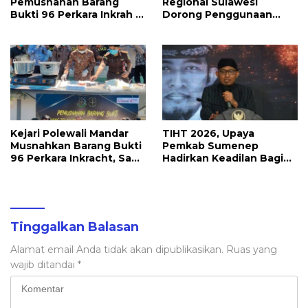
Pemusnahan Barang
Regional Sulawesi
Bukti 96 Perkara Inkrah di
Dorong Penggunaan
Kejari
Bright Gas bagi Petani
Sidrap sebagai Solusi
Energi Irigasi
Kejari Polewali Mandar
TIHT 2026, Upaya
Musnahkan Barang Bukti
Pemkab Sumenep
96 Perkara Inkracht, Sabu
Hadirkan Keadilan Bagi
hingga Ribuan Obat
Petani Tembakau
Ilegal Dimusnahkan
Tinggalkan Balasan
Alamat email Anda tidak akan dipublikasikan.
Ruas yang
wajib ditandai
*