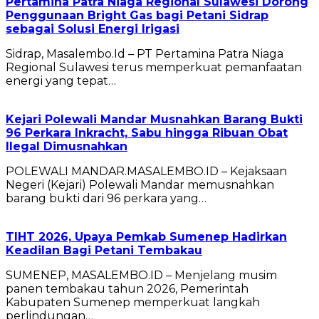
Pertamina Patra Niaga Regional Sulawesi Dorong
Penggunaan Bright Gas bagi Petani Sidrap
sebagai Solusi Energi Irigasi
Sidrap, Masalembo.Id – PT Pertamina Patra Niaga
Regional Sulawesi terus memperkuat pemanfaatan
energi yang tepat…
Kejari Polewali Mandar Musnahkan Barang Bukti
96 Perkara Inkracht, Sabu hingga Ribuan Obat
Ilegal Dimusnahkan
POLEWALI MANDAR.MASALEMBO.ID – Kejaksaan
Negeri (Kejari) Polewali Mandar memusnahkan
barang bukti dari 96 perkara yang…
TIHT 2026, Upaya Pemkab Sumenep Hadirkan
Keadilan Bagi Petani Tembakau
SUMENEP, MASALEMBO.ID – Menjelang musim
panen tembakau tahun 2026, Pemerintah
Kabupaten Sumenep memperkuat langkah
perlindungan…