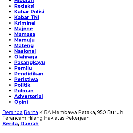
Hiburan
Redaksi
Kabar Polisi
Kabar TNI
Kriminal
Majene
Mamasa
Mamuju
Mateng
Nasional
Olahraga
Pasangkayu
Pemilu
Pendidikan
Peristiwa
Politik
Polman
Advertorial
Opini
Beranda
Berita
KIBA Membawa Petaka, 950 Buruh
Terancam Hilang Hak atas Pekerjaan
Berita
,
Daerah