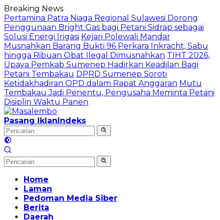
Langsung
Breaking News
ke
Pertamina Patra Niaga Regional Sulawesi Dorong
konten
Penggunaan Bright Gas bagi Petani Sidrap sebagai
Solusi Energi Irigasi
Kejari Polewali Mandar
Musnahkan Barang Bukti 96 Perkara Inkracht, Sabu
hingga Ribuan Obat Ilegal Dimusnahkan
TIHT 2026,
Upaya Pemkab Sumenep Hadirkan Keadilan Bagi
Petani Tembakau
DPRD Sumenep Soroti
Ketidakhadiran OPD dalam Rapat Anggaran
Mutu
Tembakau Jadi Penentu, Pengusaha Meminta Petani
Disiplin Waktu Panen
Pasang Iklan
Indeks
Home
Laman
Pedoman Media Siber
Berita
Daerah