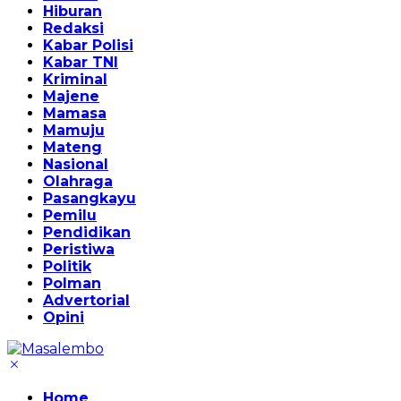
Hiburan
Redaksi
Kabar Polisi
Kabar TNI
Kriminal
Majene
Mamasa
Mamuju
Mateng
Nasional
Olahraga
Pasangkayu
Pemilu
Pendidikan
Peristiwa
Politik
Polman
Advertorial
Opini
Home