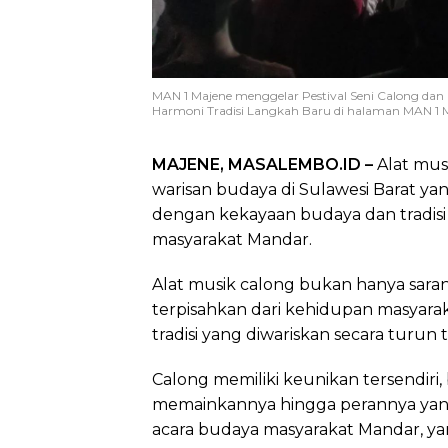
MAN 1 Majene menggelar Pestival Seni Calong dan
Harmoni Tradisi Langkah Baru di halaman MAN 1 
MAJENE, MASALEMBO.ID –
Alat mus
warisan budaya di Sulawesi Barat ya
dengan kekayaan budaya dan tradisi
masyarakat Mandar.
Alat musik calong bukan hanya saran
terpisahkan dari kehidupan masyarakat
tradisi yang diwariskan secara turun
Calong memiliki keunikan tersendiri,
memainkannya hingga perannya yang 
acara budaya masyarakat Mandar, ya