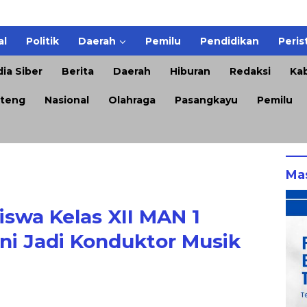
al
Politik
Daerah
Pemilu
Pendidikan
Peris
ia Siber
Berita
Daerah
Hiburan
Redaksi
Kab
teng
Nasional
Olahraga
Pasangkayu
Pemilu
Ma
swa Kelas XII MAN 1
ni Jadi Konduktor Musik