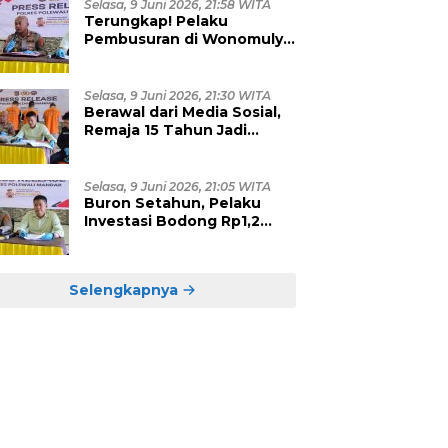
Selasa, 9 Juni 2026, 21:58 WITA
Terungkap! Pelaku
Pembusuran di Wonomulyo
Masih Berstatus Anak di
Bawah Umur, Empat
Tersangka Diamankan
Selasa, 9 Juni 2026, 21:30 WITA
Berawal dari Media Sosial,
Remaja 15 Tahun Jadi
Korban Persetubuhan dan
Eksploitasi, Empat Pelaku
Dibekuk Polisi
Selasa, 9 Juni 2026, 21:05 WITA
Buron Setahun, Pelaku
Investasi Bodong Rp1,2
Miliar yang Hebohkan
Polman Akhirnya Dibekuk
di Kalimantan Timur
Selengkapnya