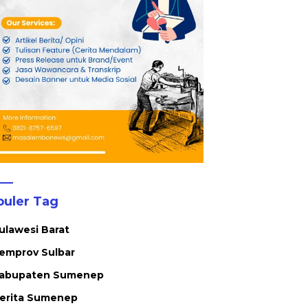
puler Tag
ulawesi Barat
emprov Sulbar
abupaten Sumenep
erita Sumenep