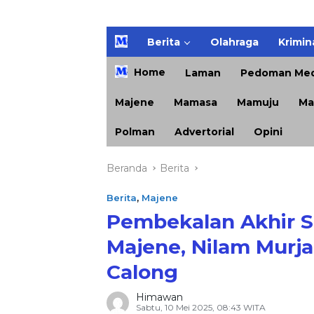
H
Berita
Olahraga
Krimin
o
m
Home
Laman
Pedoman Med
e
Majene
Mamasa
Mamuju
Ma
Polman
Advertorial
Opini
Beranda
Berita
Berita
,
Majene
Pembekalan Akhir Si
Majene, Nilam Murja
Calong
Himawan
Sabtu, 10 Mei 2025, 08:43 WITA