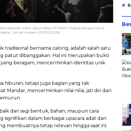
S
Ber
 Pembekalan Akhir Siswa Kelas XII MAN 1 Majene dengan tema
Majene, Jumat malam (09/05/2025).
ik tradisional bernama calong, adalah salah satu
ng patut dibanggakan. Hal ini merupakan bukti
 yang beragam, mencerminkan identitas unik
a hiburan, tetapi juga bagian yang tak
 Mandar, mencerminkan nilai-nilai, jati diri dan
 temurun.
 baik dari segi bentuk, bahan, maupun cara
signifikan dalam berbagai upacara adat dan
ng membuatnya tetap relevan hingga saat ini.