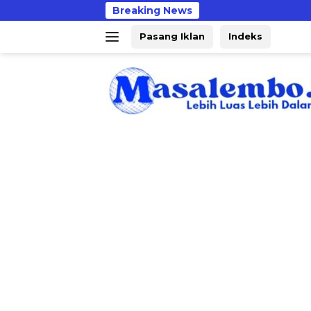
Langsung
Breaking News
PM
ke
Pasang Iklan
Indeks
konten