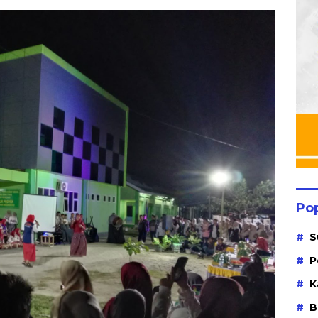
Po
S
P
K
B