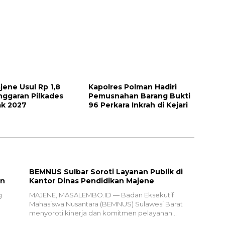
ene Usul Rp 1,8
Kapolres Polman Hadiri
Anggaran Pilkades
Pemusnahan Barang Bukti
ak 2027
96 Perkara Inkrah di Kejari
BEMNUS Sulbar Soroti Layanan Publik di
an
Kantor Dinas Pendidikan Majene
g
MAJENE, MASALEMBO.ID — Badan Eksekutif
Mahasiswa Nusantara (BEMNUS) Sulawesi Barat
menyoroti kinerja dan komitmen pelayanan…