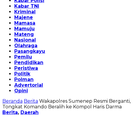
Kabar Polisi
Kabar TNI
Kriminal
Majene
Mamasa
Mamuju
Mateng
Nasional
Olahraga
Pasangkayu
Pemilu
Pendidikan
Peristiwa
Politik
Polman
Advertorial
Opini
Beranda
Berita
Wakapolres Sumenep Resmi Berganti,
Tongkat Komando Beralih ke Kompol Haris Darma
Berita
,
Daerah