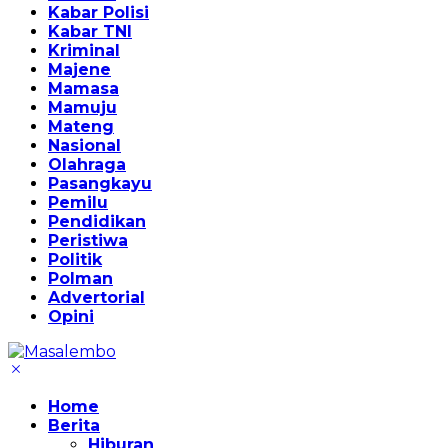
Kabar Polisi
Kabar TNI
Kriminal
Majene
Mamasa
Mamuju
Mateng
Nasional
Olahraga
Pasangkayu
Pemilu
Pendidikan
Peristiwa
Politik
Polman
Advertorial
Opini
Home
Berita
Hiburan