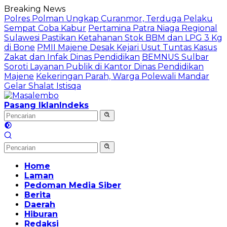
Langsung
Breaking News
ke
Polres Polman Ungkap Curanmor, Terduga Pelaku
konten
Sempat Coba Kabur
Pertamina Patra Niaga Regional
Sulawesi Pastikan Ketahanan Stok BBM dan LPG 3 Kg
di Bone
PMII Majene Desak Kejari Usut Tuntas Kasus
Zakat dan Infak Dinas Pendidikan
BEMNUS Sulbar
Soroti Layanan Publik di Kantor Dinas Pendidikan
Majene
Kekeringan Parah, Warga Polewali Mandar
Gelar Shalat Istisqa
Pasang Iklan
Indeks
Home
Laman
Pedoman Media Siber
Berita
Daerah
Hiburan
Redaksi