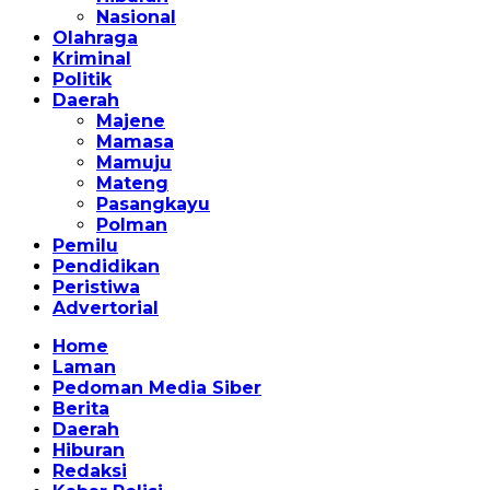
Nasional
Olahraga
Kriminal
Politik
Daerah
Majene
Mamasa
Mamuju
Mateng
Pasangkayu
Polman
Pemilu
Pendidikan
Peristiwa
Advertorial
Home
Laman
Pedoman Media Siber
Berita
Daerah
Hiburan
Redaksi