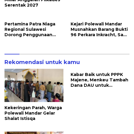
Serentak 2027
Pertamina Patra Niaga
Kejari Polewali Mandar
Regional Sulawesi
Musnahkan Barang Bukti
Dorong Penggunaan
96 Perkara Inkracht, Sabu
Bright Gas bagi Petani
hingga Ribuan Obat
Sidrap sebagai Solusi
Ilegal Dimusnahkan
Energi Irigasi
Rekomendasi untuk kamu
Kabar Baik untuk PPPK
Majene, Menkeu Tambah
Dana DAU untuk
Penggajian
Kekeringan Parah, Warga
Polewali Mandar Gelar
Shalat Istisqa