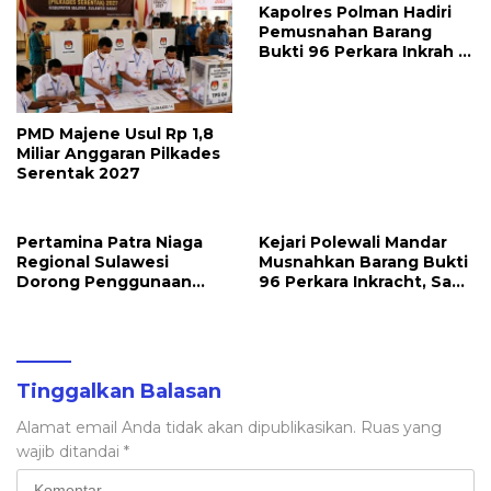
Kapolres Polman Hadiri
Pemusnahan Barang
Bukti 96 Perkara Inkrah di
Kejari
PMD Majene Usul Rp 1,8
Miliar Anggaran Pilkades
Serentak 2027
Pertamina Patra Niaga
Kejari Polewali Mandar
Regional Sulawesi
Musnahkan Barang Bukti
Dorong Penggunaan
96 Perkara Inkracht, Sabu
Bright Gas bagi Petani
hingga Ribuan Obat
Sidrap sebagai Solusi
Ilegal Dimusnahkan
Energi Irigasi
Tinggalkan Balasan
Alamat email Anda tidak akan dipublikasikan.
Ruas yang
wajib ditandai
*