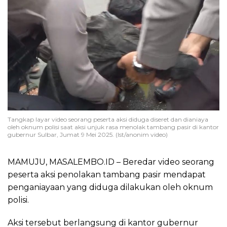
Tangkap layar video seorang peserta aksi diduga diseret dan dianiaya
oleh oknum polisi saat aksi unjuk rasa menolak tambang pasir di kantor
gubernur Sulbar, Jumat 9 Mei 2025. (Ist/anonim video)
MAMUJU, MASALEMBO.ID – Beredar video seorang
peserta aksi penolakan tambang pasir mendapat
penganiayaan yang diduga dilakukan oleh oknum
polisi.
Aksi tersebut berlangsung di kantor gubernur