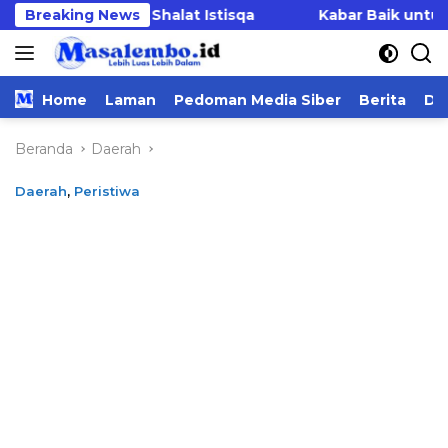
Langsung
dar Gelar Shalat Istisqa
Breaking News
Kabar Baik untuk PPPK 
ke
konten
Home
Laman
Pedoman Media Siber
Berita
Da
Beranda
Daerah
Daerah
,
Peristiwa