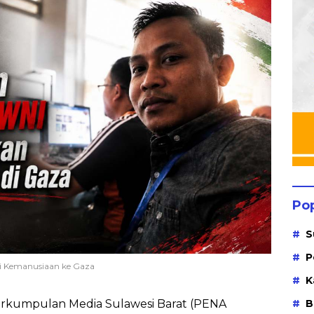
Po
S
P
i Kemanusiaan ke Gaza
K
kumpulan Media Sulawesi Barat (PENA
B