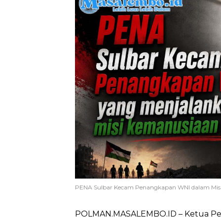
PENA Sulbar Kecam Penangkapan WNI dalam Mis
POLMAN.MASALEMBO.ID – Ketua Per