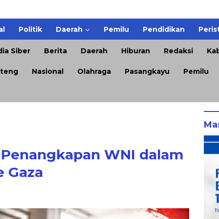
al
Politik
Daerah
Pemilu
Pendidikan
Peris
ia Siber
Berita
Daerah
Hiburan
Redaksi
Kab
teng
Nasional
Olahraga
Pasangkayu
Pemilu
Ma
 Penangkapan WNI dalam
e Gaza