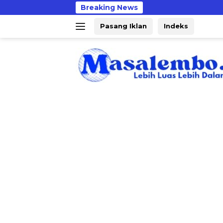
Langsung
Breaking News
Polre
ke
Pasang Iklan
Indeks
konten