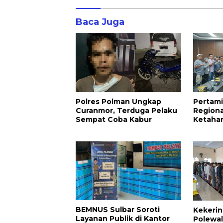
Baca Juga
Polres Polman Ungkap
Pertami
Curanmor, Terduga Pelaku
Regiona
Sempat Coba Kabur
Ketaha
LPG 3 K
BEMNUS Sulbar Soroti
Kekerin
Layanan Publik di Kantor
Polewal