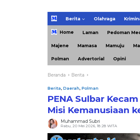
H
Berita
Olahraga
Krimin
o
m
Home
Laman
Pedoman Med
e
Majene
Mamasa
Mamuju
Ma
Polman
Advertorial
Opini
Beranda
Berita
Berita
,
Daerah
,
Polman
PENA Sulbar Kecam
Misi Kemanusiaan k
Muhammad Subri
Rabu, 20 Mei 2026, 18:28 WITA