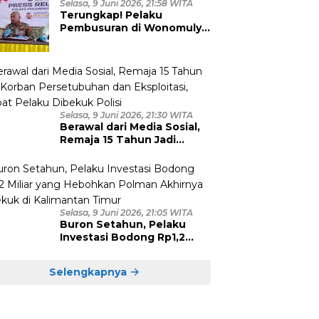
Selasa, 9 Juni 2026, 21:58 WITA
Terungkap! Pelaku
Pembusuran di Wonomulyo
Masih Berstatus Anak di
Bawah Umur, Empat
Tersangka Diamankan
Selasa, 9 Juni 2026, 21:30 WITA
Berawal dari Media Sosial,
Remaja 15 Tahun Jadi
Korban Persetubuhan dan
Eksploitasi, Empat Pelaku
Dibekuk Polisi
Selasa, 9 Juni 2026, 21:05 WITA
Buron Setahun, Pelaku
Investasi Bodong Rp1,2
Miliar yang Hebohkan
Polman Akhirnya Dibekuk
Selengkapnya
di Kalimantan Timur