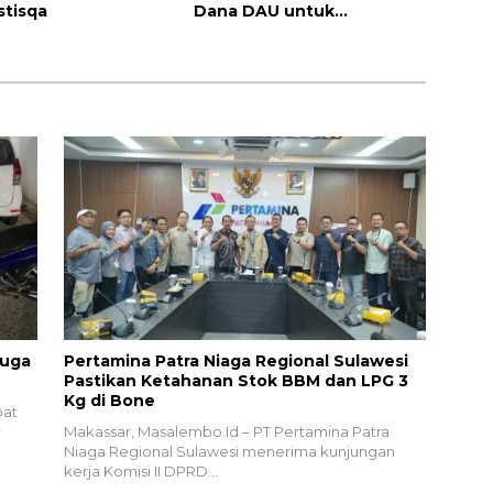
stisqa
Dana DAU untuk
Penggajian
duga
Pertamina Patra Niaga Regional Sulawesi
Pastikan Ketahanan Stok BBM dan LPG 3
Kg di Bone
pat
r
Makassar, Masalembo.Id – PT Pertamina Patra
Niaga Regional Sulawesi menerima kunjungan
kerja Komisi II DPRD…