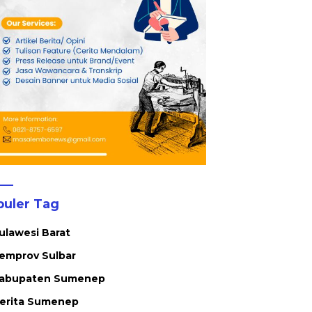
puler Tag
ulawesi Barat
emprov Sulbar
abupaten Sumenep
erita Sumenep