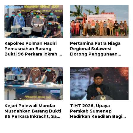
Kapolres Polman Hadiri
Pertamina Patra Niaga
Pemusnahan Barang
Regional Sulawesi
Bukti 96 Perkara Inkrah di
Dorong Penggunaan
Kejari
Bright Gas bagi Petani
Sidrap sebagai Solusi
Energi Irigasi
Kejari Polewali Mandar
TIHT 2026, Upaya
Musnahkan Barang Bukti
Pemkab Sumenep
96 Perkara Inkracht, Sabu
Hadirkan Keadilan Bagi
hingga Ribuan Obat
Petani Tembakau
Ilegal Dimusnahkan