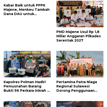
Kabar Baik untuk PPPK
Majene, Menkeu Tambah
Dana DAU untuk
Penggajian
PMD Majene Usul Rp 1,8
Miliar Anggaran Pilkades
Serentak 2027
Kapolres Polman Hadiri
Pertamina Patra Niaga
Pemusnahan Barang
Regional Sulawesi
Bukti 96 Perkara Inkrah di
Dorong Penggunaan
Kejari
Bright Gas bagi Petani
Sidrap sebagai Solusi
Energi Irigasi