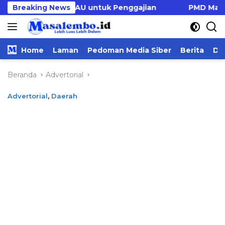
Langsung
ah Dana DAU untuk Penggajian
Breaking News
PMD Majene Usul Rp
ke
konten
Home
Laman
Pedoman Media Siber
Berita
Da
Beranda
Advertorial
Advertorial
,
Daerah