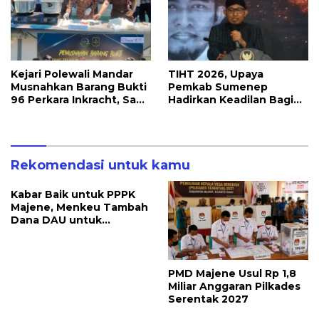
Kejari Polewali Mandar
TIHT 2026, Upaya
Musnahkan Barang Bukti
Pemkab Sumenep
96 Perkara Inkracht, Sabu
Hadirkan Keadilan Bagi
hingga Ribuan Obat
Petani Tembakau
Ilegal Dimusnahkan
Rekomendasi untuk kamu
Kabar Baik untuk PPPK
Majene, Menkeu Tambah
Dana DAU untuk
Penggajian
PMD Majene Usul Rp 1,8
Miliar Anggaran Pilkades
Serentak 2027