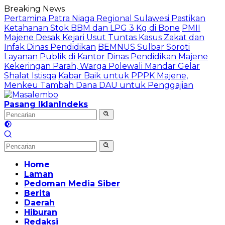
Langsung
Breaking News
ke
Pertamina Patra Niaga Regional Sulawesi Pastikan
konten
Ketahanan Stok BBM dan LPG 3 Kg di Bone
PMII
Majene Desak Kejari Usut Tuntas Kasus Zakat dan
Infak Dinas Pendidikan
BEMNUS Sulbar Soroti
Layanan Publik di Kantor Dinas Pendidikan Majene
Kekeringan Parah, Warga Polewali Mandar Gelar
Shalat Istisqa
Kabar Baik untuk PPPK Majene,
Menkeu Tambah Dana DAU untuk Penggajian
Pasang Iklan
Indeks
Home
Laman
Pedoman Media Siber
Berita
Daerah
Hiburan
Redaksi