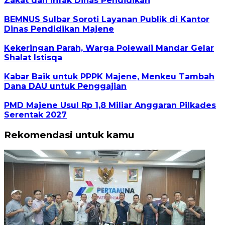
Zakat dan Infak Dinas Pendidikan
BEMNUS Sulbar Soroti Layanan Publik di Kantor
Dinas Pendidikan Majene
Kekeringan Parah, Warga Polewali Mandar Gelar
Shalat Istisqa
Kabar Baik untuk PPPK Majene, Menkeu Tambah
Dana DAU untuk Penggajian
PMD Majene Usul Rp 1,8 Miliar Anggaran Pilkades
Serentak 2027
Rekomendasi untuk kamu