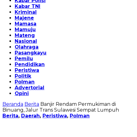
Kabar Polisi
Kabar TNI
Kriminal
Majene
Mamasa
Mamuju
Mateng
Nasional
Olahraga
Pasangkayu
Pemilu
Pendidikan
Peristiwa
Politik
Polman
Advertorial
Opini
Beranda
Berita
Banjir Rendam Permukiman di
Binuang, Jalur Trans Sulawesi Sempat Lumpuh
Berita
,
Daerah
,
Peristiwa
,
Polman