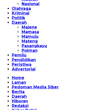
Nasional
Olahraga
Kriminal
Politik
Daerah
Majene
Mamasa
Mamuju
Mateng
Pasangkayu
Polman
Pemilu
Pendidikan
Peristiwa
Advertorial
Home
Laman
Pedoman Media Siber
Berita
Daerah
Hiburan
Redaksi