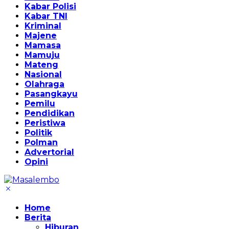
Kabar Polisi
Kabar TNI
Kriminal
Majene
Mamasa
Mamuju
Mateng
Nasional
Olahraga
Pasangkayu
Pemilu
Pendidikan
Peristiwa
Politik
Polman
Advertorial
Opini
Home
Berita
Hiburan