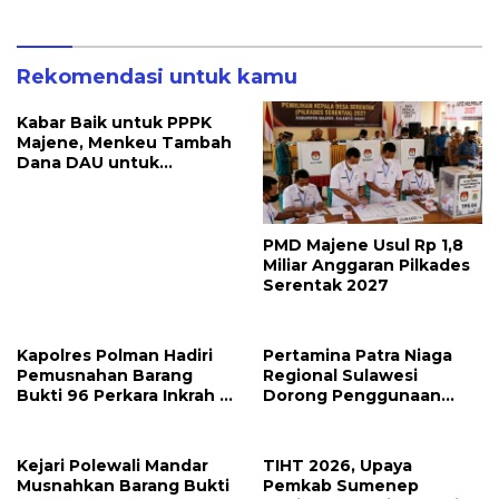
Ilegal Dimusnahkan
Rekomendasi untuk kamu
Kabar Baik untuk PPPK
Majene, Menkeu Tambah
Dana DAU untuk
Penggajian
PMD Majene Usul Rp 1,8
Miliar Anggaran Pilkades
Serentak 2027
Kapolres Polman Hadiri
Pertamina Patra Niaga
Pemusnahan Barang
Regional Sulawesi
Bukti 96 Perkara Inkrah di
Dorong Penggunaan
Kejari
Bright Gas bagi Petani
Sidrap sebagai Solusi
Energi Irigasi
Kejari Polewali Mandar
TIHT 2026, Upaya
Musnahkan Barang Bukti
Pemkab Sumenep