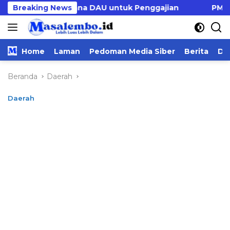
Langsung
u Tambah Dana DAU untuk Penggajian
Breaking News
PMD Majene U
ke
konten
Home
Laman
Pedoman Media Siber
Berita
Da
Beranda
Daerah
Daerah