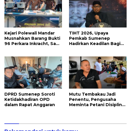
Kejari Polewali Mandar
TIHT 2026, Upaya
Musnahkan Barang Bukti
Pemkab Sumenep
96 Perkara Inkracht, Sabu
Hadirkan Keadilan Bagi
hingga Ribuan Obat
Petani Tembakau
Ilegal Dimusnahkan
DPRD Sumenep Soroti
Mutu Tembakau Jadi
Ketidakhadiran OPD
Penentu, Pengusaha
dalam Rapat Anggaran
Meminta Petani Disiplin
Waktu Panen