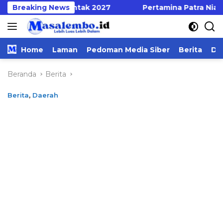
Langsung
des Serentak 2027
Breaking News
Pertamina Patra Niaga Regional S
ke
konten
Home
Laman
Pedoman Media Siber
Berita
Da
Beranda
Berita
Berita
,
Daerah