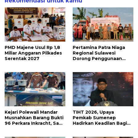
Rekomendasi untuk kamu
PMD Majene Usul Rp 1,8
Pertamina Patra Niaga
Miliar Anggaran Pilkades
Regional Sulawesi
Serentak 2027
Dorong Penggunaan
Bright Gas bagi Petani
Sidrap sebagai Solusi
Energi Irigasi
Kejari Polewali Mandar
TIHT 2026, Upaya
Musnahkan Barang Bukti
Pemkab Sumenep
96 Perkara Inkracht, Sabu
Hadirkan Keadilan Bagi
hingga Ribuan Obat
Petani Tembakau
Ilegal Dimusnahkan