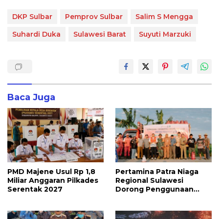
DKP Sulbar
Pemprov Sulbar
Salim S Mengga
Suhardi Duka
Sulawesi Barat
Suyuti Marzuki
Baca Juga
PMD Majene Usul Rp 1,8
Pertamina Patra Niaga
Miliar Anggaran Pilkades
Regional Sulawesi
Serentak 2027
Dorong Penggunaan
Bright Gas bagi Petani
Sidrap sebagai Solusi
Energi Irigasi