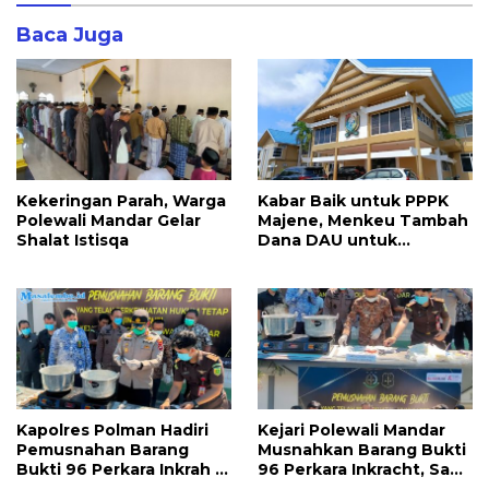
Baca Juga
Kekeringan Parah, Warga
Kabar Baik untuk PPPK
Polewali Mandar Gelar
Majene, Menkeu Tambah
Shalat Istisqa
Dana DAU untuk
Penggajian
Kapolres Polman Hadiri
Kejari Polewali Mandar
Pemusnahan Barang
Musnahkan Barang Bukti
Bukti 96 Perkara Inkrah di
96 Perkara Inkracht, Sabu
Kejari
hingga Ribuan Obat