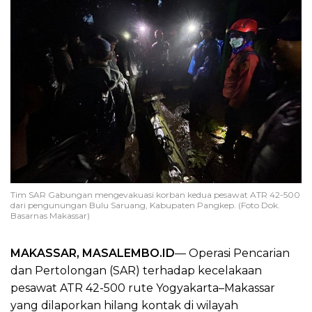
Tim SAR Gabungan mengevakuasi korban kedua pesawat ATR 42-500
dari pengunungan Bulu Saruang, Kabupaten Pangkep. (Foto Dok.
Basarnas Makassar)
MAKASSAR, MASALEMBO.ID
— Operasi Pencarian
dan Pertolongan (SAR) terhadap kecelakaan
pesawat ATR 42-500 rute Yogyakarta–Makassar
yang dilaporkan hilang kontak di wilayah