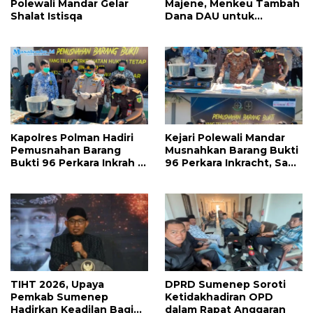
Polewali Mandar Gelar
Majene, Menkeu Tambah
Shalat Istisqa
Dana DAU untuk
Penggajian
Kapolres Polman Hadiri
Kejari Polewali Mandar
Pemusnahan Barang
Musnahkan Barang Bukti
Bukti 96 Perkara Inkrah di
96 Perkara Inkracht, Sabu
Kejari
hingga Ribuan Obat
Ilegal Dimusnahkan
TIHT 2026, Upaya
DPRD Sumenep Soroti
Pemkab Sumenep
Ketidakhadiran OPD
Hadirkan Keadilan Bagi
dalam Rapat Anggaran