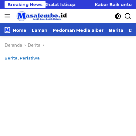
Langsung
r Gelar Shalat Istisqa
Breaking News
Kabar Baik untuk PPPK Ma
ke
konten
Home
Laman
Pedoman Media Siber
Berita
Da
Beranda
Berita
Berita
,
Peristiwa