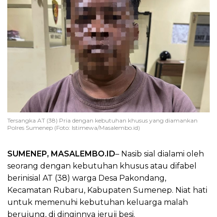
Tersangka AT (38) Pria dengan kebutuhan khusus yang diamankan
Polres Sumenep (Foto: Istimewa/Masalembo.id)
SUMENEP, MASALEMBO.ID
– Nasib sial dialami oleh
seorang dengan kebutuhan khusus atau difabel
berinisial AT (38) warga Desa Pakondang,
Kecamatan Rubaru, Kabupaten Sumenep. Niat hati
untuk memenuhi kebutuhan keluarga malah
berujung, di dinginnya jeruji besi.