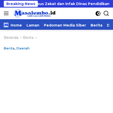
Langsung
 Tuntas Kasus Zakat dan Infak Dinas Pendidikan
Breaking News
BE
ke
konten
Home
Laman
Pedoman Media Siber
Berita
Da
Beranda
Berita
Berita
,
Daerah