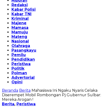
Hiburan
Redaksi
Kabar Polisi
Kabar TNI
Kriminal
Majene
Mamasa
Mamuju
Mateng
Nasional
Olahraga
Pasangkayu
Pemilu
Pendidikan
Peristiwa
Politik
Polman
Advertorial
Opini
Beranda
Berita
Mahasiswa Ini Ngaku Nyaris Celaka
Diserempet Mobil Rombongan Pj Gubernur Sulbar:
Mereka Arogan !
Berita
,
Peristiwa