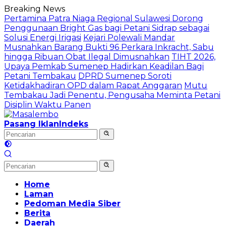
Langsung
Breaking News
ke
Pertamina Patra Niaga Regional Sulawesi Dorong
konten
Penggunaan Bright Gas bagi Petani Sidrap sebagai
Solusi Energi Irigasi
Kejari Polewali Mandar
Musnahkan Barang Bukti 96 Perkara Inkracht, Sabu
hingga Ribuan Obat Ilegal Dimusnahkan
TIHT 2026,
Upaya Pemkab Sumenep Hadirkan Keadilan Bagi
Petani Tembakau
DPRD Sumenep Soroti
Ketidakhadiran OPD dalam Rapat Anggaran
Mutu
Tembakau Jadi Penentu, Pengusaha Meminta Petani
Disiplin Waktu Panen
Pasang Iklan
Indeks
Home
Laman
Pedoman Media Siber
Berita
Daerah