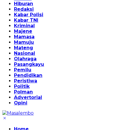
Hiburan
Redaksi
Kabar Polisi
Kabar TNI
Kriminal
Majene
Mamasa
Mamuju
Mateng
Nasional
Olahraga
Pasangkayu
Pemilu
Pendidikan
Peristiwa
Politik
Polman
Advertorial
Opini
Home