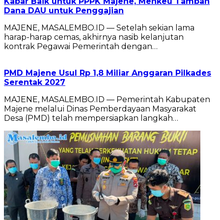
Kabar Baik untuk PPPK Majene, Menkeu Tambah
Dana DAU untuk Penggajian
MAJENE, MASALEMBO.ID — Setelah sekian lama
harap-harap cemas, akhirnya nasib kelanjutan
kontrak Pegawai Pemerintah dengan…
PMD Majene Usul Rp 1,8 Miliar Anggaran Pilkades
Serentak 2027
MAJENE, MASALEMBO.ID — Pemerintah Kabupaten
Majene melalui Dinas Pemberdayaan Masyarakat
Desa (PMD) telah mempersiapkan langkah…