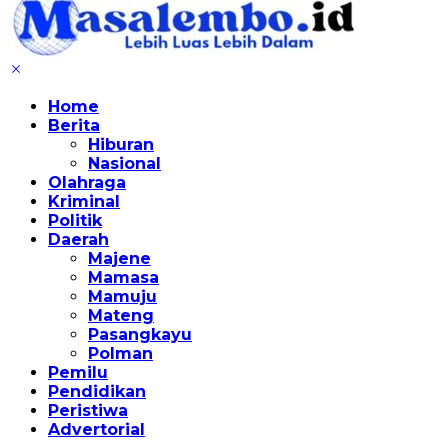
Home
Berita
Hiburan
Nasional
Olahraga
Kriminal
Politik
Daerah
Majene
Mamasa
Mamuju
Mateng
Pasangkayu
Polman
Pemilu
Pendidikan
Peristiwa
Advertorial