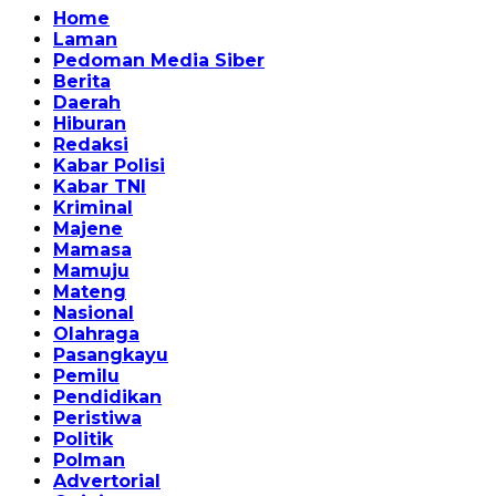
Home
Laman
Pedoman Media Siber
Berita
Daerah
Hiburan
Redaksi
Kabar Polisi
Kabar TNI
Kriminal
Majene
Mamasa
Mamuju
Mateng
Nasional
Olahraga
Pasangkayu
Pemilu
Pendidikan
Peristiwa
Politik
Polman
Advertorial