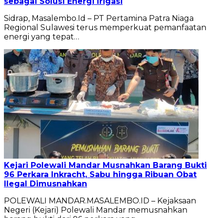
sebagai Solusi Energi Irigasi
Sidrap, Masalembo.Id – PT Pertamina Patra Niaga
Regional Sulawesi terus memperkuat pemanfaatan
energi yang tepat…
Kejari Polewali Mandar Musnahkan Barang Bukti
96 Perkara Inkracht, Sabu hingga Ribuan Obat
Ilegal Dimusnahkan
POLEWALI MANDAR.MASALEMBO.ID – Kejaksaan
Negeri (Kejari) Polewali Mandar memusnahkan