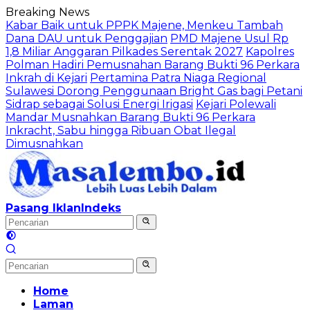
Langsung
Breaking News
ke
Kabar Baik untuk PPPK Majene, Menkeu Tambah
konten
Dana DAU untuk Penggajian
PMD Majene Usul Rp
1,8 Miliar Anggaran Pilkades Serentak 2027
Kapolres
Polman Hadiri Pemusnahan Barang Bukti 96 Perkara
Inkrah di Kejari
Pertamina Patra Niaga Regional
Sulawesi Dorong Penggunaan Bright Gas bagi Petani
Sidrap sebagai Solusi Energi Irigasi
Kejari Polewali
Mandar Musnahkan Barang Bukti 96 Perkara
Inkracht, Sabu hingga Ribuan Obat Ilegal
Dimusnahkan
Pasang Iklan
Indeks
Home
Laman