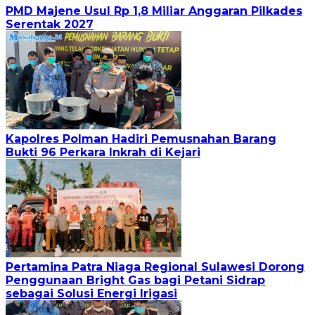
PMD Majene Usul Rp 1,8 Miliar Anggaran Pilkades
Serentak 2027
Kapolres Polman Hadiri Pemusnahan Barang
Bukti 96 Perkara Inkrah di Kejari
Pertamina Patra Niaga Regional Sulawesi Dorong
Penggunaan Bright Gas bagi Petani Sidrap
sebagai Solusi Energi Irigasi