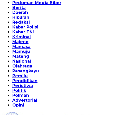
Pedoman Media Siber
Berita
Daerah
Hiburan
Redaksi
Kabar Polisi
Kabar TNI
Kriminal
Majene
Mamasa
Mamuju
Mateng
Nasional
Olahraga
Pasangkayu
Pemilu
Pendidikan
Peristiwa
Politik
Polman
Advertorial
Opini