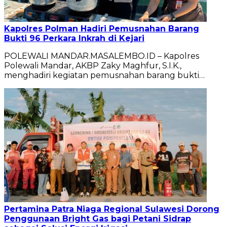
Kapolres Polman Hadiri Pemusnahan Barang
Bukti 96 Perkara Inkrah di Kejari
POLEWALI MANDAR.MASALEMBO.ID – Kapolres
Polewali Mandar, AKBP Zaky Maghfur, S.I.K.,
menghadiri kegiatan pemusnahan barang bukti…
Pertamina Patra Niaga Regional Sulawesi Dorong
Penggunaan Bright Gas bagi Petani Sidrap