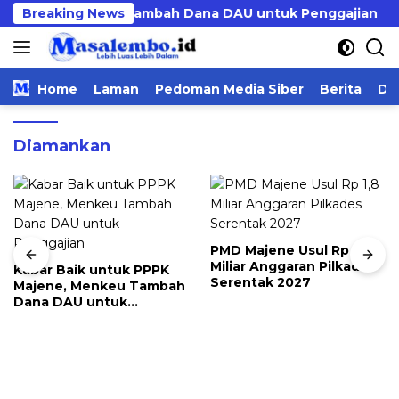
Langsung
ajene, Menkeu Tambah Dana DAU untuk Penggajian
Breaking News
ke
konten
Home
Laman
Pedoman Media Siber
Berita
Da
Diamankan
PMD Majene Usul Rp 1,8
Kapo
Miliar Anggaran Pilkades
Pemu
r Baik untuk PPPK
Serentak 2027
Bukti
ene, Menkeu Tambah
Kejar
a DAU untuk
ggajian