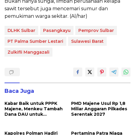
Bukan hanya sungai, limbah perusahaan kelapa
sawit tersebut juga mencemari sumur dan
pemukiman warga sekitar. (Al/har)
DLHK Sulbar
Pasangkayu
Pemprov Sulbar
PT Palma Sumber Lestari
Sulawesi Barat
Zulkifli Manggazali
Baca Juga
Kabar Baik untuk PPPK
PMD Majene Usul Rp 1,8
Majene, Menkeu Tambah
Miliar Anggaran Pilkades
Dana DAU untuk
Serentak 2027
Penggajian
Kapolres Polman Hadiri
Pertamina Patra Niaga