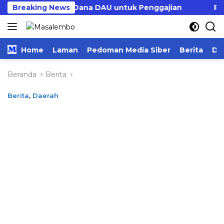
Langsung
keu Tambah Dana DAU untuk Penggajian
Breaking News
PMD Majen
ke
konten
Home
Laman
Pedoman Media Siber
Berita
Da
Beranda
Berita
Berita
,
Daerah