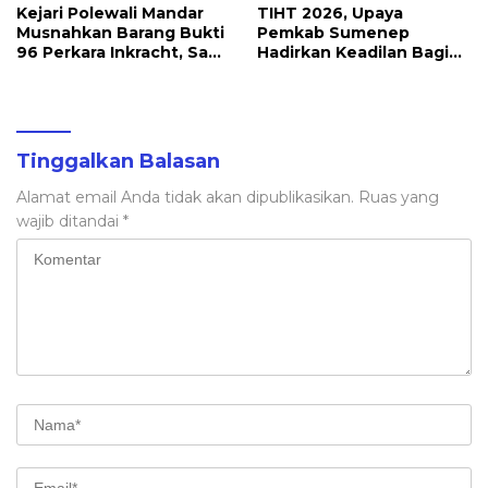
Energi Irigasi
Kejari Polewali Mandar
TIHT 2026, Upaya
Musnahkan Barang Bukti
Pemkab Sumenep
96 Perkara Inkracht, Sabu
Hadirkan Keadilan Bagi
hingga Ribuan Obat
Petani Tembakau
Ilegal Dimusnahkan
Tinggalkan Balasan
Alamat email Anda tidak akan dipublikasikan.
Ruas yang
wajib ditandai
*