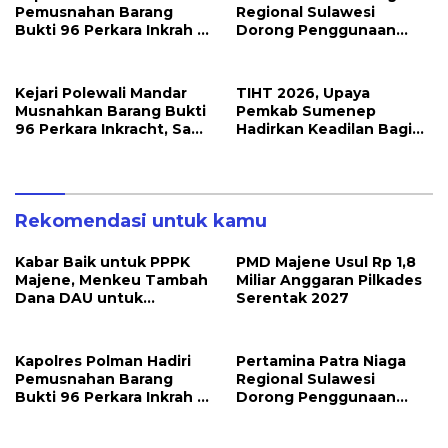
Pemusnahan Barang
Regional Sulawesi
Bukti 96 Perkara Inkrah di
Dorong Penggunaan
Kejari
Bright Gas bagi Petani
Sidrap sebagai Solusi
Energi Irigasi
Kejari Polewali Mandar
TIHT 2026, Upaya
Musnahkan Barang Bukti
Pemkab Sumenep
96 Perkara Inkracht, Sabu
Hadirkan Keadilan Bagi
hingga Ribuan Obat
Petani Tembakau
Ilegal Dimusnahkan
Rekomendasi untuk kamu
Kabar Baik untuk PPPK
PMD Majene Usul Rp 1,8
Majene, Menkeu Tambah
Miliar Anggaran Pilkades
Dana DAU untuk
Serentak 2027
Penggajian
Kapolres Polman Hadiri
Pertamina Patra Niaga
Pemusnahan Barang
Regional Sulawesi
Bukti 96 Perkara Inkrah di
Dorong Penggunaan
Kejari
Bright Gas bagi Petani
Sidrap sebagai Solusi