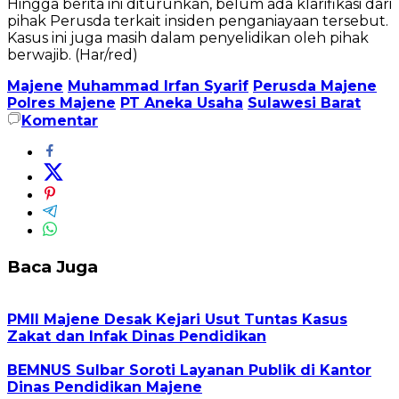
Hingga berita ini diturunkan, belum ada klarifikasi dari
pihak Perusda terkait insiden penganiayaan tersebut.
Kasus ini juga masih dalam penyelidikan oleh pihak
berwajib. (Har/red)
Majene
Muhammad Irfan Syarif
Perusda Majene
Polres Majene
PT Aneka Usaha
Sulawesi Barat
Komentar
Baca Juga
PMII Majene Desak Kejari Usut Tuntas Kasus
Zakat dan Infak Dinas Pendidikan
BEMNUS Sulbar Soroti Layanan Publik di Kantor
Dinas Pendidikan Majene