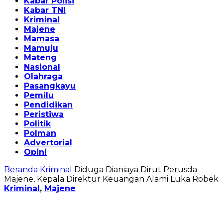
Kabar Polisi
Kabar TNI
Kriminal
Majene
Mamasa
Mamuju
Mateng
Nasional
Olahraga
Pasangkayu
Pemilu
Pendidikan
Peristiwa
Politik
Polman
Advertorial
Opini
Beranda
Kriminal
Diduga Dianiaya Dirut Perusda
Majene, Kepala Direktur Keuangan Alami Luka Robek
Kriminal
,
Majene