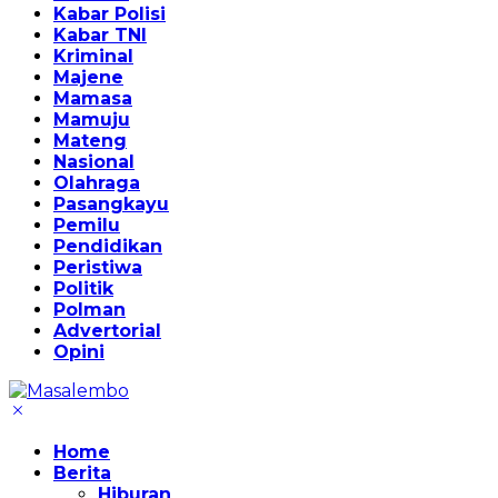
Kabar Polisi
Kabar TNI
Kriminal
Majene
Mamasa
Mamuju
Mateng
Nasional
Olahraga
Pasangkayu
Pemilu
Pendidikan
Peristiwa
Politik
Polman
Advertorial
Opini
Home
Berita
Hiburan