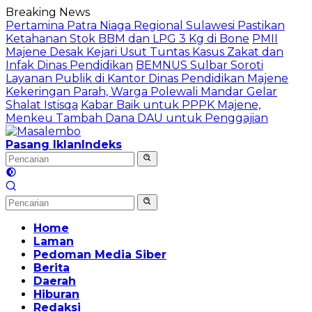
Langsung
Breaking News
ke
Pertamina Patra Niaga Regional Sulawesi Pastikan
konten
Ketahanan Stok BBM dan LPG 3 Kg di Bone
PMII
Majene Desak Kejari Usut Tuntas Kasus Zakat dan
Infak Dinas Pendidikan
BEMNUS Sulbar Soroti
Layanan Publik di Kantor Dinas Pendidikan Majene
Kekeringan Parah, Warga Polewali Mandar Gelar
Shalat Istisqa
Kabar Baik untuk PPPK Majene,
Menkeu Tambah Dana DAU untuk Penggajian
Pasang Iklan
Indeks
Home
Laman
Pedoman Media Siber
Berita
Daerah
Hiburan
Redaksi