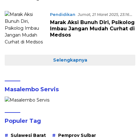
Pendidikan
Jumat, 21 Maret 2025, 23:16
WITA
Marak Aksi Bunuh Diri, Psikolog
Imbau Jangan Mudah Curhat di
Medsos
Selengkapnya
Masalembo Servis
Populer Tag
Sulawesi Barat
Pemprov Sulbar