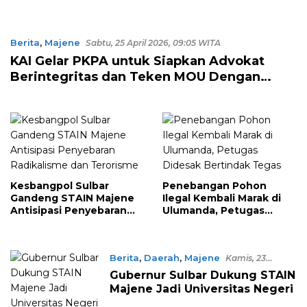
Berita
,
Majene
Sabtu, 25 April 2026, 09:05 WITA
KAI Gelar PKPA untuk Siapkan Advokat
Berintegritas dan Teken MOU Dengan
STAIN Majene
Kesbangpol Sulbar
Penebangan Pohon
Gandeng STAIN Majene
Ilegal Kembali Marak di
Antisipasi Penyebaran
Ulumanda, Petugas
Radikalisme dan
Didesak Bertindak Tegas
Terorisme
Berita
,
Daerah
,
Majene
Kamis, 23
Oktober 2025, 17:43 WITA
Gubernur Sulbar Dukung STAIN
Majene Jadi Universitas Negeri