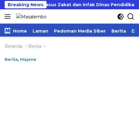
Langsung
t Tuntas Kasus Zakat dan Infak Dinas Pendidikan
Breaking News
B
ke
konten
Home
Laman
Pedoman Media Siber
Berita
Da
Beranda
Berita
Berita
,
Majene