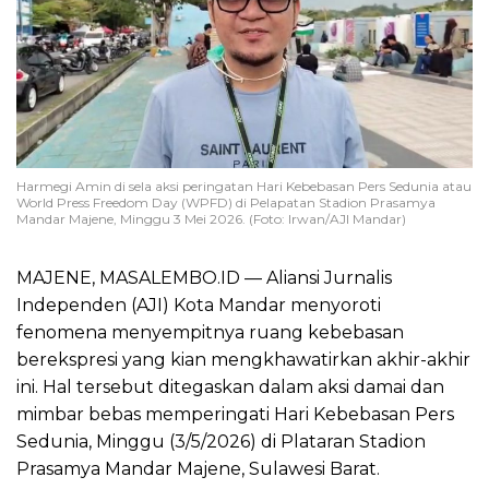
Harmegi Amin di sela aksi peringatan Hari Kebebasan Pers Sedunia atau
World Press Freedom Day (WPFD) di Pelapatan Stadion Prasamya
Mandar Majene, Minggu 3 Mei 2026. (Foto: Irwan/AJI Mandar)
MAJENE, MASALEMBO.ID — Aliansi Jurnalis
Independen (AJI) Kota Mandar menyoroti
fenomena menyempitnya ruang kebebasan
berekspresi yang kian mengkhawatirkan akhir-akhir
ini. Hal tersebut ditegaskan dalam aksi damai dan
mimbar bebas memperingati Hari Kebebasan Pers
Sedunia, Minggu (3/5/2026) di Plataran Stadion
Prasamya Mandar Majene, Sulawesi Barat.