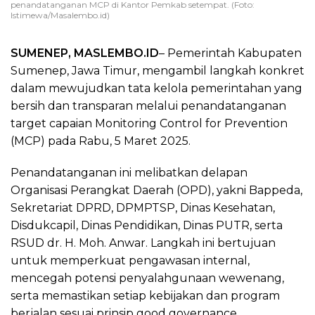
penandatanganan MCP di Kantor Pemkab setempat. (Foto:
Istimewa/Masalembo.id)
SUMENEP, MASLEMBO.ID
– Pemerintah Kabupaten
Sumenep, Jawa Timur, mengambil langkah konkret
dalam mewujudkan tata kelola pemerintahan yang
bersih dan transparan melalui penandatanganan
target capaian Monitoring Control for Prevention
(MCP) pada Rabu, 5 Maret 2025.
Penandatanganan ini melibatkan delapan
Organisasi Perangkat Daerah (OPD), yakni Bappeda,
Sekretariat DPRD, DPMPTSP, Dinas Kesehatan,
Disdukcapil, Dinas Pendidikan, Dinas PUTR, serta
RSUD dr. H. Moh. Anwar. Langkah ini bertujuan
untuk memperkuat pengawasan internal,
mencegah potensi penyalahgunaan wewenang,
serta memastikan setiap kebijakan dan program
berjalan sesuai prinsip good governance.