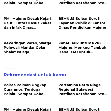
Pelaku Sempat Coba
Pastikan Ketahanan Stok
Kabur
BBM dan LPG 3 Kg di
Bone
PMII Majene Desak Kejari
BEMNUS Sulbar Soroti
Usut Tuntas Kasus Zakat
Layanan Publik di Kantor
dan Infak Dinas
Dinas Pendidikan Majene
Pendidikan
Kekeringan Parah, Warga
Kabar Baik untuk PPPK
Polewali Mandar Gelar
Majene, Menkeu Tambah
Shalat Istisqa
Dana DAU untuk
Penggajian
Rekomendasi untuk kamu
Polres Polman Ungkap
Pertamina Patra Niaga
Curanmor, Terduga
Regional Sulawesi
Pelaku Sempat Coba
Pastikan Ketahanan Stok
Kabur
BBM dan LPG 3 Kg di
Bone
PMII Majene Desak Kejari
BEMNUS Sulbar Soroti