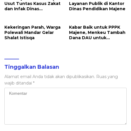
Usut Tuntas Kasus Zakat
Layanan Publik di Kantor
dan Infak Dinas
Dinas Pendidikan Majene
Pendidikan
Kekeringan Parah, Warga
Kabar Baik untuk PPPK
Polewali Mandar Gelar
Majene, Menkeu Tambah
Shalat Istisqa
Dana DAU untuk
Penggajian
Tinggalkan Balasan
Alamat email Anda tidak akan dipublikasikan.
Ruas yang
wajib ditandai
*