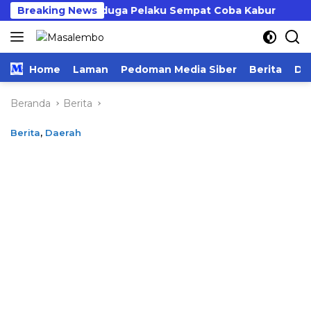
Langsung
Curanmor, Terduga Pelaku Sempat Coba Kabur
Breaking News
Per
ke
konten
Home
Laman
Pedoman Media Siber
Berita
Da
Beranda
Berita
Berita
,
Daerah