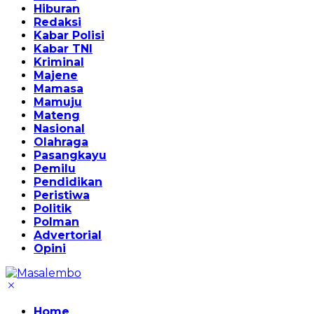
Hiburan
Redaksi
Kabar Polisi
Kabar TNI
Kriminal
Majene
Mamasa
Mamuju
Mateng
Nasional
Olahraga
Pasangkayu
Pemilu
Pendidikan
Peristiwa
Politik
Polman
Advertorial
Opini
Home