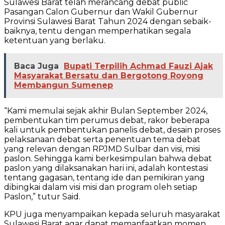
Sulawesi Barat telah merancang debat public
Pasangan Calon Gubernur dan Wakil Gubernur
Provinsi Sulawesi Barat Tahun 2024 dengan sebaik-
baiknya, tentu dengan memperhatikan segala
ketentuan yang berlaku.
Baca Juga
Bupati Terpilih Achmad Fauzi Ajak
Masyarakat Bersatu dan Bergotong Royong
Membangun Sumenep
“Kami memulai sejak akhir Bulan September 2024,
pembentukan tim perumus debat, rakor beberapa
kali untuk pembentukan panelis debat, desain proses
pelaksanaan debat serta penentuan tema debat
yang relevan dengan RPJMD Sulbar dan visi, misi
paslon. Sehingga kami berkesimpulan bahwa debat
paslon yang dilaksanakan hari ini, adalah kontestasi
tentang gagasan, tentang ide dan pemikiran yang
dibingkai dalam visi misi dan program oleh setiap
Paslon,” tutur Said.
KPU juga menyampaikan kepada seluruh masyarakat
Sulawesi Barat agar dapat memanfaatkan momen