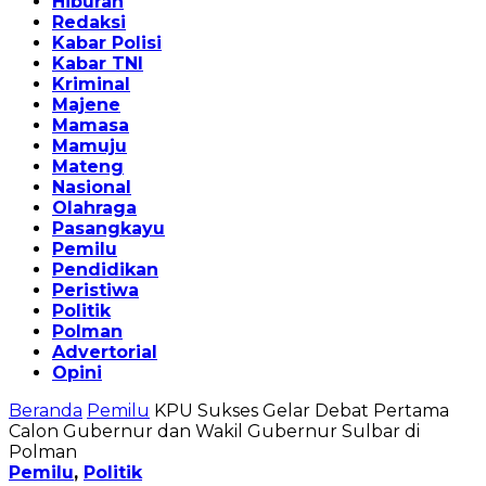
Hiburan
Redaksi
Kabar Polisi
Kabar TNI
Kriminal
Majene
Mamasa
Mamuju
Mateng
Nasional
Olahraga
Pasangkayu
Pemilu
Pendidikan
Peristiwa
Politik
Polman
Advertorial
Opini
Beranda
Pemilu
KPU Sukses Gelar Debat Pertama
Calon Gubernur dan Wakil Gubernur Sulbar di
Polman
Pemilu
,
Politik