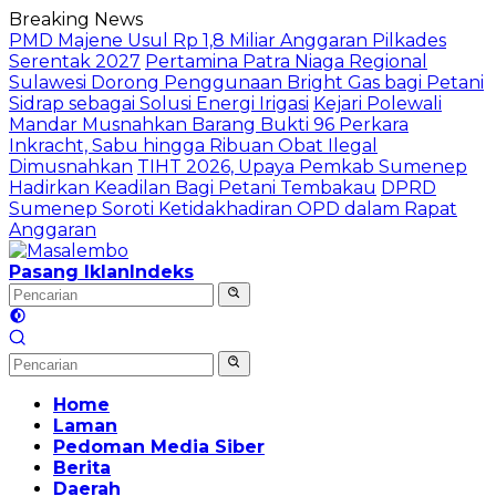
Langsung
Breaking News
ke
PMD Majene Usul Rp 1,8 Miliar Anggaran Pilkades
konten
Serentak 2027
Pertamina Patra Niaga Regional
Sulawesi Dorong Penggunaan Bright Gas bagi Petani
Sidrap sebagai Solusi Energi Irigasi
Kejari Polewali
Mandar Musnahkan Barang Bukti 96 Perkara
Inkracht, Sabu hingga Ribuan Obat Ilegal
Dimusnahkan
TIHT 2026, Upaya Pemkab Sumenep
Hadirkan Keadilan Bagi Petani Tembakau
DPRD
Sumenep Soroti Ketidakhadiran OPD dalam Rapat
Anggaran
Pasang Iklan
Indeks
Home
Laman
Pedoman Media Siber
Berita
Daerah