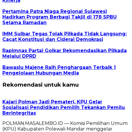
Kinerja
Pertamina Patra Niaga Regional Sulawesi
Hadirkan Program Berbagi Takjil di 178 SPBU
Selama Ramadan
‎IMM Sulbar Tegas Tolak Pilkada Tidak Langsung:
Cacat Konstitusi dan Ciderai Demokrasi
Rapimnas Partai Golkar Rekomendasikan Pilkada
Melalui DPRD
Bawaslu Majene Raih Penghargaan Terbaik 1
Pengelolaan Hubungan Media
Rekomendasi untuk kamu
Kajari Polman Jadi Pemateri, KPU Gelar
Sosialisasi Pendidikan Pemilih Tekankan Pemilu
Berintegritas
POLMAN.MASALEMBO.ID — Komisi Pemilihan Umum
(KPU) Kabupaten Polewali Mandar menggelar