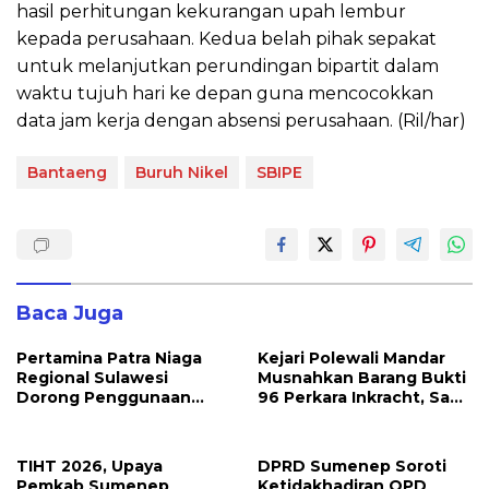
hasil perhitungan kekurangan upah lembur
kepada perusahaan. Kedua belah pihak sepakat
untuk melanjutkan perundingan bipartit dalam
waktu tujuh hari ke depan guna mencocokkan
data jam kerja dengan absensi perusahaan. (Ril/har)
Bantaeng
Buruh Nikel
SBIPE
Baca Juga
Pertamina Patra Niaga
Kejari Polewali Mandar
Regional Sulawesi
Musnahkan Barang Bukti
Dorong Penggunaan
96 Perkara Inkracht, Sabu
Bright Gas bagi Petani
hingga Ribuan Obat
Sidrap sebagai Solusi
Ilegal Dimusnahkan
Energi Irigasi
TIHT 2026, Upaya
DPRD Sumenep Soroti
Pemkab Sumenep
Ketidakhadiran OPD