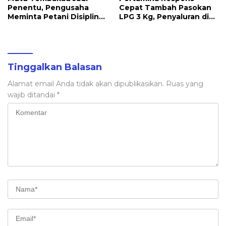
Penentu, Pengusaha
Cepat Tambah Pasokan
Meminta Petani Disiplin
LPG 3 Kg, Penyaluran di
Waktu Panen
Sulawesi Selatan
Berlangsung Kondusif
Tinggalkan Balasan
Alamat email Anda tidak akan dipublikasikan.
Ruas yang
wajib ditandai
*