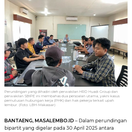
Perundingan yang dihadiri oleh perwakilan HRD Huadi Group dan
perwakilan SBIPE ini membahas dua persoalan utama, yakni kasus
pemutusan hubungan kerja (PHK) dan hak pekerja terkait upah
lembur. (Foto: LBH-Makassar)
BANTAENG, MASALEMBO.ID
– Dalam perundingan
bipartit yang digelar pada 30 April 2025 antara