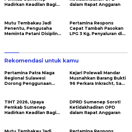
Hadirkan Keadilan Bagi
dalam Rapat Anggaran
Petani Tembakau
Mutu Tembakau Jadi
Pertamina Respons
Penentu, Pengusaha
Cepat Tambah Pasokan
Meminta Petani Disiplin
LPG 3 Kg, Penyaluran di
Waktu Panen
Sulawesi Selatan
Berlangsung Kondusif
Rekomendasi untuk kamu
Pertamina Patra Niaga
Kejari Polewali Mandar
Regional Sulawesi
Musnahkan Barang Bukti
Dorong Penggunaan
96 Perkara Inkracht, Sabu
Bright Gas bagi Petani
hingga Ribuan Obat
Sidrap sebagai Solusi
Ilegal Dimusnahkan
Energi Irigasi
TIHT 2026, Upaya
DPRD Sumenep Soroti
Pemkab Sumenep
Ketidakhadiran OPD
Hadirkan Keadilan Bagi
dalam Rapat Anggaran
Petani Tembakau
Mutu Tembakau Jadi
Pertamina Respons