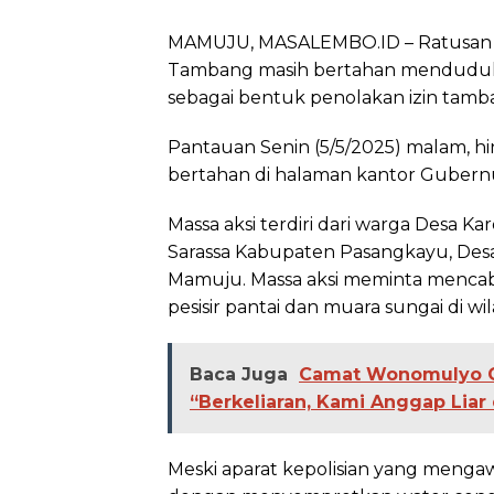
MAMUJU, MASALEMBO.ID – Ratusan war
Tambang masih bertahan menduduki 
sebagai bentuk penolakan izin tamba
Pantauan Senin (5/5/2025) malam, hi
bertahan di halaman kantor Gubernu
Massa aksi terdiri dari warga Desa
Sarassa Kabupaten Pasangkayu, Des
Mamuju. Massa aksi meminta mencabu
pesisir pantai dan muara sungai di w
Baca Juga
Camat Wonomulyo Ge
“Berkeliaran, Kami Anggap Lia
Meski aparat kepolisian yang meng