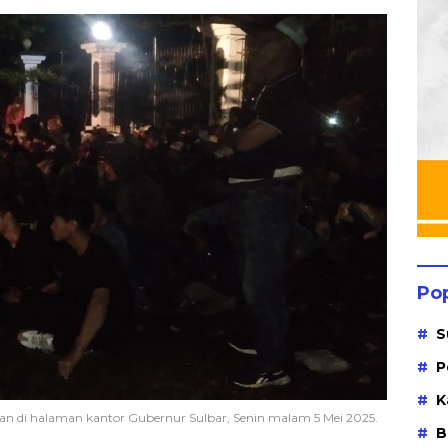
Po
S
P
K
an di halaman kantor Gubernur Sulbar, Senin malam 5 Mei 2025.
B