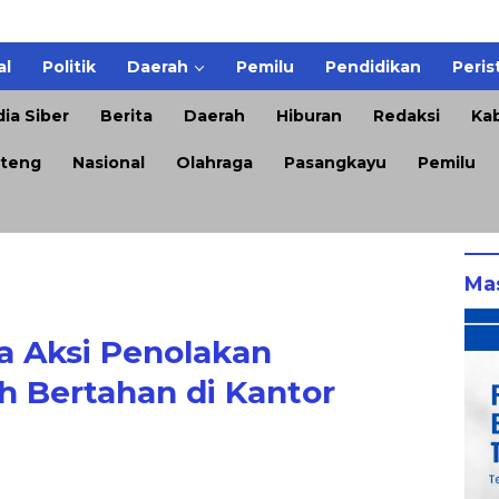
al
Politik
Daerah
Pemilu
Pendidikan
Peris
ia Siber
Berita
Daerah
Hiburan
Redaksi
Kab
teng
Nasional
Olahraga
Pasangkayu
Pemilu
Ma
 Aksi Penolakan
h Bertahan di Kantor