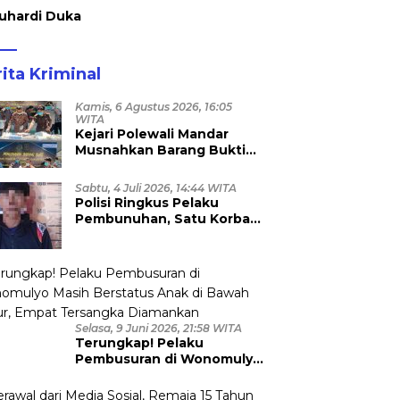
uhardi Duka
ita Kriminal
Kamis, 6 Agustus 2026, 16:05
WITA
Kejari Polewali Mandar
Musnahkan Barang Bukti
96 Perkara Inkracht, Sabu
hingga Ribuan Obat Ilegal
Sabtu, 4 Juli 2026, 14:44 WITA
Dimusnahkan
Polisi Ringkus Pelaku
Pembunuhan, Satu Korban
Anggota TNI
Selasa, 9 Juni 2026, 21:58 WITA
Terungkap! Pelaku
Pembusuran di Wonomulyo
Masih Berstatus Anak di
Bawah Umur, Empat