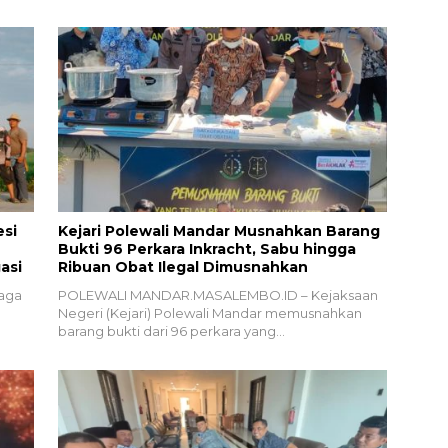
esi
Kejari Polewali Mandar Musnahkan Barang
Bukti 96 Perkara Inkracht, Sabu hingga
asi
Ribuan Obat Ilegal Dimusnahkan
iaga
POLEWALI MANDAR.MASALEMBO.ID – Kejaksaan
Negeri (Kejari) Polewali Mandar memusnahkan
barang bukti dari 96 perkara yang…