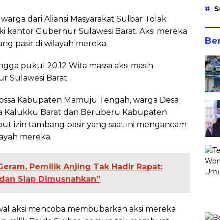
S
ga dari Aliansi Masyarakat Sulbar Tolak
kantor Gubernur Sulawesi Barat. Aksi mereka
Ber
ng pasir di wilayah mereka.
ngga pukul 20.12 Wita massa aksi masih
r Sulawesi Barat.
 Karossa Kabupaten Mamuju Tengah, warga Desa
a Kalukku Barat dan Beruberu Kabupaten
t izin tambang pasir yang saat ini mengancam
ilayah mereka.
ram, Pemilik Anjing Tak Hadir Rapat:
r dan Siap Dimusnahkan”
awal aksi mencoba membubarkan aksi mereka