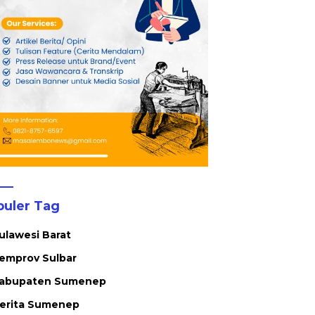
puler Tag
ulawesi Barat
emprov Sulbar
abupaten Sumenep
erita Sumenep