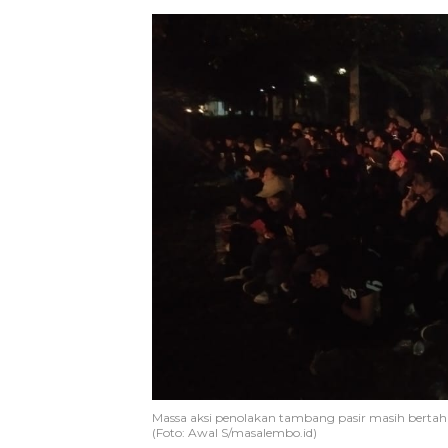
Massa aksi penolakan tambang pasir masih bertah
(Foto: Awal S/masalembo.id)