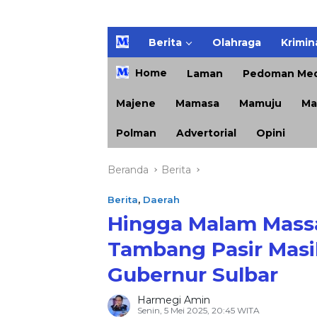
H
Berita
Olahraga
Krimin
o
m
Home
Laman
Pedoman Med
e
Majene
Mamasa
Mamuju
Ma
Polman
Advertorial
Opini
Beranda
Berita
Berita
,
Daerah
Hingga Malam Massa
Tambang Pasir Masi
Gubernur Sulbar
Harmegi Amin
Senin, 5 Mei 2025, 20:45 WITA