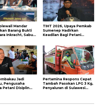
Polewali Mandar
TIHT 2026, Upaya Pemkab
kan Barang Bukti
Sumenep Hadirkan
ara Inkracht, Sabu
Keadilan Bagi Petani
Ribuan Obat Ilegal
Tembakau
ahkan
embakau Jadi
Pertamina Respons Cepat
u, Pengusaha
Tambah Pasokan LPG 3 Kg,
 Petani Disiplin
Penyaluran di Sulawesi
Panen
Selatan Berlangsung
Kondusif