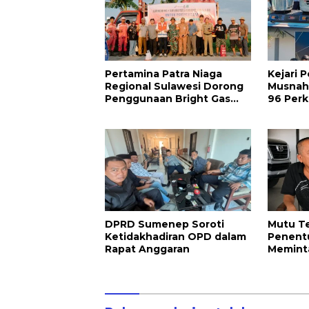
Pertamina Patra Niaga
Kejari 
Regional Sulawesi Dorong
Musnah
Penggunaan Bright Gas
96 Perk
bagi Petani Sidrap sebagai
hingga 
Solusi Energi Irigasi
Dimusn
DPRD Sumenep Soroti
Mutu T
Ketidakhadiran OPD dalam
Penent
Rapat Anggaran
Meminta
Waktu 