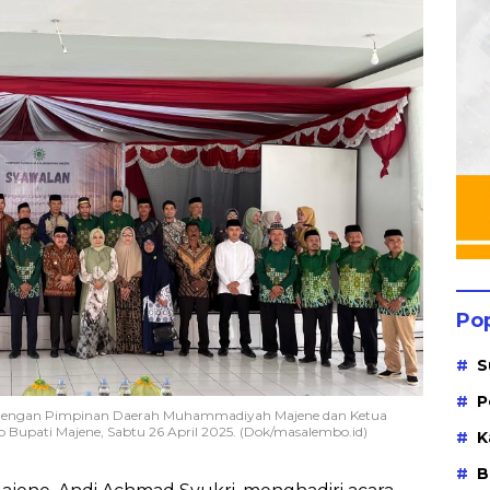
Po
S
P
a dengan Pimpinan Daerah Muhammadiyah Majene dan Ketua
 Bupati Majene, Sabtu 26 April 2025. (Dok/masalembo.id)
K
B