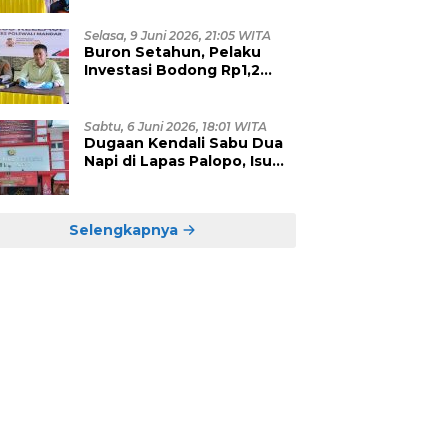
Eksploitasi, Empat Pelaku
Dibekuk Polisi
Selasa, 9 Juni 2026, 21:05 WITA
Buron Setahun, Pelaku
Investasi Bodong Rp1,2
Miliar yang Hebohkan
Polman Akhirnya Dibekuk
di Kalimantan Timur
Sabtu, 6 Juni 2026, 18:01 WITA
Dugaan Kendali Sabu Dua
Napi di Lapas Palopo, Isu
Upeti Puluhan Juta Mulai
Terkuak?
Selengkapnya