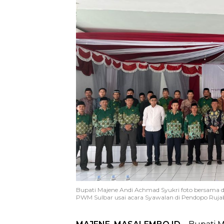
Bupati Majene Andi Achmad Syukri foto bersam
PWM Sulbar usai acara Syawalan di Pendopo Rujab