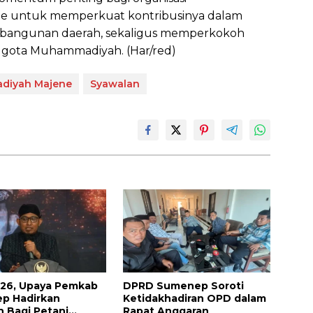
e untuk memperkuat kontribusinya dalam
angunan daerah, sekaligus memperkokoh
ggota Muhammadiyah. (Har/red)
diyah Majene
Syawalan
026, Upaya Pemkab
DPRD Sumenep Soroti
p Hadirkan
Ketidakhadiran OPD dalam
n Bagi Petani
Rapat Anggaran