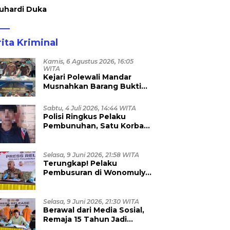
uhardi Duka
ita Kriminal
Kamis, 6 Agustus 2026, 16:05
WITA
Kejari Polewali Mandar
Musnahkan Barang Bukti
96 Perkara Inkracht, Sabu
hingga Ribuan Obat Ilegal
Sabtu, 4 Juli 2026, 14:44 WITA
Dimusnahkan
Polisi Ringkus Pelaku
Pembunuhan, Satu Korban
Anggota TNI
Selasa, 9 Juni 2026, 21:58 WITA
Terungkap! Pelaku
Pembusuran di Wonomulyo
Masih Berstatus Anak di
Bawah Umur, Empat
Tersangka Diamankan
Selasa, 9 Juni 2026, 21:30 WITA
Berawal dari Media Sosial,
Remaja 15 Tahun Jadi
Korban Persetubuhan dan