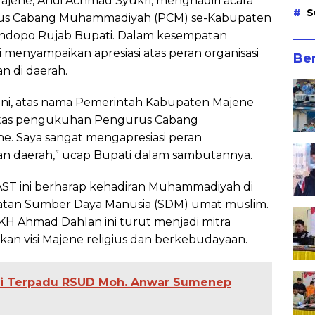
ajene, Andi Achmad Syukri, menghadiri acara
S
us Cabang Muhammadiyah (PCM) se-Kabupaten
Pendopo Rujab Bupati. Dalam kesempatan
 menyampaikan apresiasi atas peran organisasi
Ber
 di daerah.
ini, atas nama Pemerintah Kabupaten Majene
atas pengukuhan Pengurus Cabang
 Saya sangat mengapresiasi peran
daerah,” ucap Bupati dalam sambutannya.
AST ini berharap kehadiran Muhammadiyah di
uatan Sumber Daya Manusia (SDM) umat muslim.
n KH Ahmad Dahlan ini turut menjadi mitra
n visi Majene religius dan berkebudayaan.
li Terpadu RSUD Moh. Anwar Sumenep