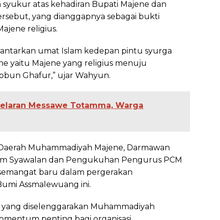
syukur atas kehadiran Bupati Majene dan
ersebut, yang dianggapnya sebagai bukti
jene religius.
ntarkan umat Islam kedepan pintu syurga
ne yaitu Majene yang religius menuju
bbun Ghafur,” ujar Wahyun.
agelaran Messawe Totamma, Warga
n Daerah Muhammadiyah Majene, Darmawan
tum Syawalan dan Pengukuhan Pengurus PCM
semangat baru dalam pergerakan
umi Assmalewuang ini.
n yang diselenggarakan Muhammadiyah
mentum penting bagi organisasi