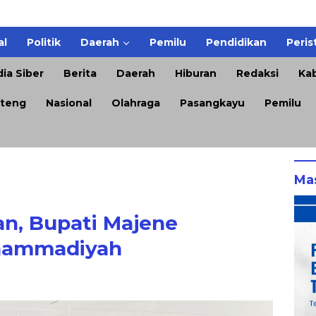
al
Politik
Daerah
Pemilu
Pendidikan
Peris
ia Siber
Berita
Daerah
Hiburan
Redaksi
Kab
teng
Nasional
Olahraga
Pasangkayu
Pemilu
Ma
an, Bupati Majene
uhammadiyah