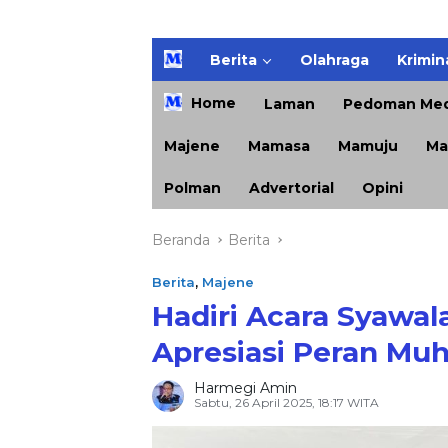
H
Berita
Olahraga
Krimin
o
m
Home
Laman
Pedoman Med
e
Majene
Mamasa
Mamuju
Ma
Polman
Advertorial
Opini
Beranda
Berita
Berita
,
Majene
Hadiri Acara Syawal
Apresiasi Peran M
Harmegi Amin
Sabtu, 26 April 2025, 18:17 WITA