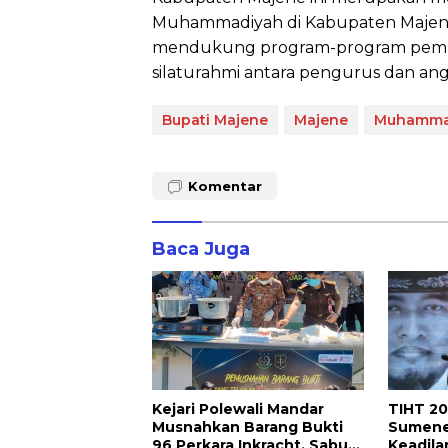
Muhammadiyah di Kabupaten Majen
mendukung program-program pemb
silaturahmi antara pengurus dan an
Bupati Majene
Majene
Muhamma
Komentar
Baca Juga
Kejari Polewali Mandar
TIHT 2
Musnahkan Barang Bukti
Sumene
96 Perkara Inkracht, Sabu
Keadila