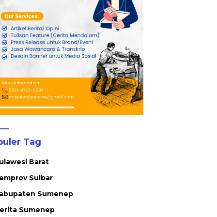
puler Tag
ulawesi Barat
emprov Sulbar
abupaten Sumenep
erita Sumenep