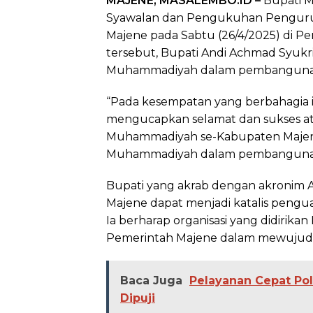
MAJENE, MASALEMBO.ID –
Bupati M
Syawalan dan Pengukuhan Pengur
Majene pada Sabtu (26/4/2025) di 
tersebut, Bupati Andi Achmad Syukri
Muhammadiyah dalam pembangunan
“Pada kesempatan yang berbahagia 
mengucapkan selamat dan sukses 
Muhammadiyah se-Kabupaten Majene.
Muhammadiyah dalam pembangunan 
Bupati yang akrab dengan akronim 
Majene dapat menjadi katalis peng
Ia berharap organisasi yang didirika
Pemerintah Majene dalam mewujudka
Baca Juga
Pelayanan Cepat Po
Dipuji