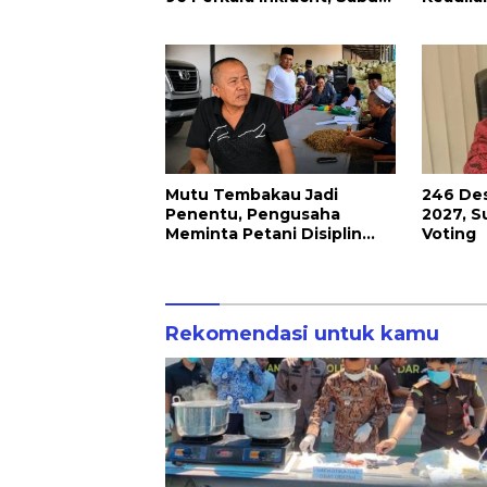
hingga Ribuan Obat Ilegal
Temba
Dimusnahkan
Mutu Tembakau Jadi
246 Des
Penentu, Pengusaha
2027, S
Meminta Petani Disiplin
Voting
Waktu Panen
Rekomendasi untuk kamu