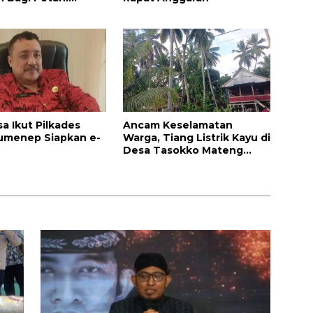
kau
a Ikut Pilkades
Ancam Keselamatan
umenep Siapkan e-
Warga, Tiang Listrik Kayu di
Desa Tasokko Mateng
Disoal