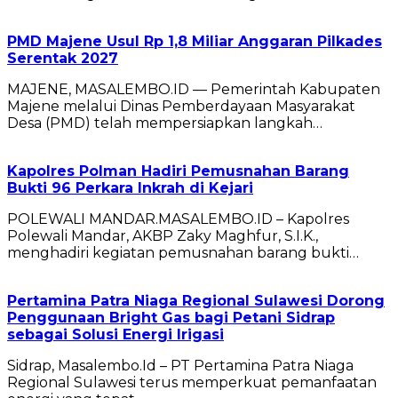
PMD Majene Usul Rp 1,8 Miliar Anggaran Pilkades
Serentak 2027
MAJENE, MASALEMBO.ID — Pemerintah Kabupaten
Majene melalui Dinas Pemberdayaan Masyarakat
Desa (PMD) telah mempersiapkan langkah…
Kapolres Polman Hadiri Pemusnahan Barang
Bukti 96 Perkara Inkrah di Kejari
POLEWALI MANDAR.MASALEMBO.ID – Kapolres
Polewali Mandar, AKBP Zaky Maghfur, S.I.K.,
menghadiri kegiatan pemusnahan barang bukti…
Pertamina Patra Niaga Regional Sulawesi Dorong
Penggunaan Bright Gas bagi Petani Sidrap
sebagai Solusi Energi Irigasi
Sidrap, Masalembo.Id – PT Pertamina Patra Niaga
Regional Sulawesi terus memperkuat pemanfaatan