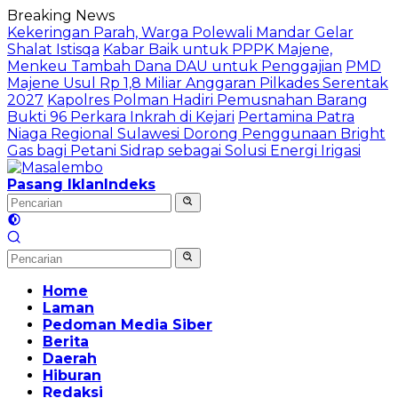
Langsung
Breaking News
ke
Kekeringan Parah, Warga Polewali Mandar Gelar
konten
Shalat Istisqa
Kabar Baik untuk PPPK Majene,
Menkeu Tambah Dana DAU untuk Penggajian
PMD
Majene Usul Rp 1,8 Miliar Anggaran Pilkades Serentak
2027
Kapolres Polman Hadiri Pemusnahan Barang
Bukti 96 Perkara Inkrah di Kejari
Pertamina Patra
Niaga Regional Sulawesi Dorong Penggunaan Bright
Gas bagi Petani Sidrap sebagai Solusi Energi Irigasi
Pasang Iklan
Indeks
Home
Laman
Pedoman Media Siber
Berita
Daerah
Hiburan
Redaksi