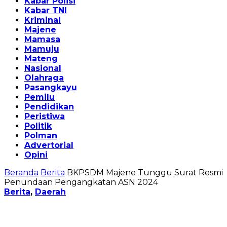
Kabar Polisi
Kabar TNI
Kriminal
Majene
Mamasa
Mamuju
Mateng
Nasional
Olahraga
Pasangkayu
Pemilu
Pendidikan
Peristiwa
Politik
Polman
Advertorial
Opini
Beranda
Berita
BKPSDM Majene Tunggu Surat Resmi
Penundaan Pengangkatan ASN 2024
Berita
,
Daerah