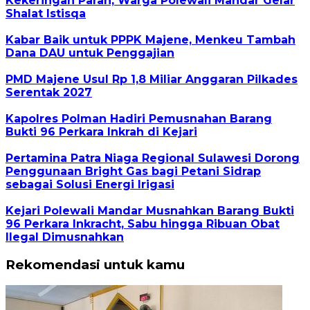
Kekeringan Parah, Warga Polewali Mandar Gelar
Shalat Istisqa
Kabar Baik untuk PPPK Majene, Menkeu Tambah
Dana DAU untuk Penggajian
PMD Majene Usul Rp 1,8 Miliar Anggaran Pilkades
Serentak 2027
Kapolres Polman Hadiri Pemusnahan Barang
Bukti 96 Perkara Inkrah di Kejari
Pertamina Patra Niaga Regional Sulawesi Dorong
Penggunaan Bright Gas bagi Petani Sidrap
sebagai Solusi Energi Irigasi
Kejari Polewali Mandar Musnahkan Barang Bukti
96 Perkara Inkracht, Sabu hingga Ribuan Obat
Ilegal Dimusnahkan
Rekomendasi untuk kamu