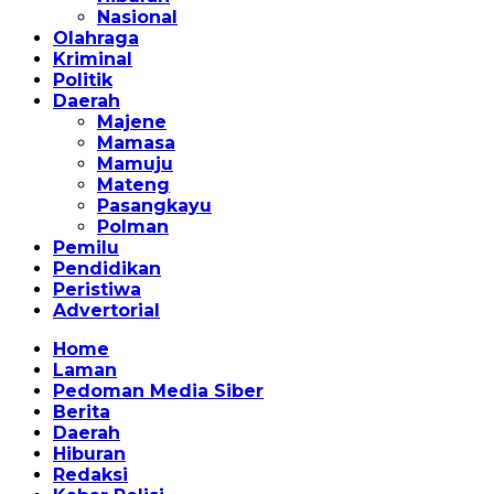
Nasional
Olahraga
Kriminal
Politik
Daerah
Majene
Mamasa
Mamuju
Mateng
Pasangkayu
Polman
Pemilu
Pendidikan
Peristiwa
Advertorial
Home
Laman
Pedoman Media Siber
Berita
Daerah
Hiburan
Redaksi