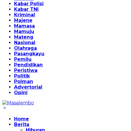
Kabar Polisi
Kabar TNI
Kriminal
Majene
Mamasa
Mamuju
Mateng
Nasional
Olahraga
Pasangkayu
Pemilu
Pendidikan
Peristiwa
Politik
Polman
Advertorial
Opini
Home
Berita
Hiburan