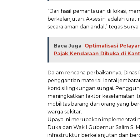
“Dari hasil pemantauan di lokasi, m
berkelanjutan. Akses ini adalah urat
secara aman dan andal,” tegas Surya 
Baca Juga
Optimalisasi Pelay
Pajak Kendaraan Dibuka di Kant
Dalam rencana perbaikannya, Dinas
penggantian material lantai jembatan
kondisi lingkungan sungai. Pengguna
meningkatkan faktor keselamatan, 
mobilitas barang dan orang yang b
warga sekitar.
Upaya ini merupakan implementasi ny
Duka dan Wakil Gubernur Salim S.
infrastruktur berkelanjutan dan bero