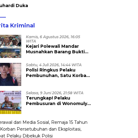
uhardi Duka
ita Kriminal
Kamis, 6 Agustus 2026, 16:05
WITA
Kejari Polewali Mandar
Musnahkan Barang Bukti
96 Perkara Inkracht, Sabu
hingga Ribuan Obat Ilegal
Sabtu, 4 Juli 2026, 14:44 WITA
Dimusnahkan
Polisi Ringkus Pelaku
Pembunuhan, Satu Korban
Anggota TNI
Selasa, 9 Juni 2026, 21:58 WITA
Terungkap! Pelaku
Pembusuran di Wonomulyo
Masih Berstatus Anak di
Bawah Umur, Empat
Tersangka Diamankan