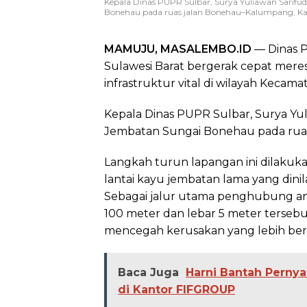
Kepala Dinas PUPR Sulbar, Surya Yuliawan Sarifu
Bonehau pada ruas jalan Bonehau–Kalumpang, Kam
MAMUJU, MASALEMBO.ID
— Dinas 
Sulawesi Barat bergerak cepat meres
infrastruktur vital di wilayah Kec
Kepala Dinas PUPR Sulbar, Surya Yul
Jembatan Sungai Bonehau pada ruas
Langkah turun lapangan ini dilaku
lantai kayu jembatan lama yang din
Sebagai jalur utama penghubung an
100 meter dan lebar 5 meter tersebu
mencegah kerusakan yang lebih ber
Baca Juga
Harni Bantah Pernya
di Kantor FIFGROUP