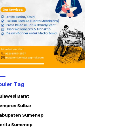
puler Tag
ulawesi Barat
emprov Sulbar
abupaten Sumenep
erita Sumenep