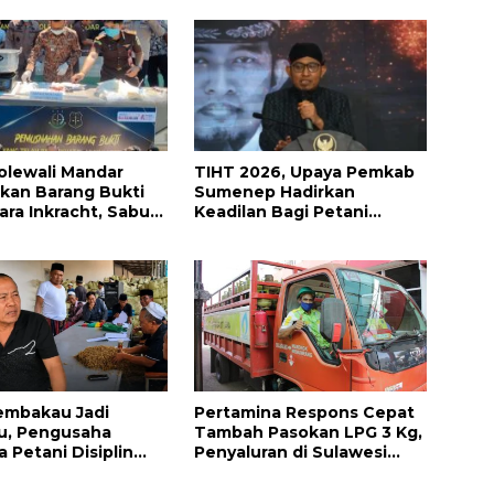
Polewali Mandar
TIHT 2026, Upaya Pemkab
kan Barang Bukti
Sumenep Hadirkan
ara Inkracht, Sabu
Keadilan Bagi Petani
Ribuan Obat Ilegal
Tembakau
ahkan
embakau Jadi
Pertamina Respons Cepat
u, Pengusaha
Tambah Pasokan LPG 3 Kg,
 Petani Disiplin
Penyaluran di Sulawesi
Panen
Selatan Berlangsung
Kondusif