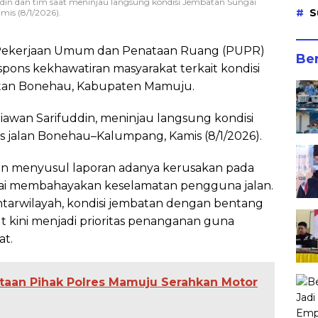
ddin dan tim saat meninjau langsung kondisi Jembatan Sungai
S
is (8/1/2026).
Pekerjaan Umum dan Penataan Ruang (PUPR)
Ber
pons kekhawatiran masyarakat terkait kondisi
amatan Bonehau, Kabupaten Mamuju.
iawan Sarifuddin, meninjau langsung kondisi
 jalan Bonehau–Kalumpang, Kamis (8/1/2026).
kan menyusul laporan adanya kerusakan pada
ilai membahayakan keselamatan pengguna jalan.
tarwilayah, kondisi jembatan dengan bentang
t kini menjadi prioritas penanganan guna
at.
taan Pihak Polres Mamuju Serahkan Motor