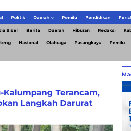
al
Politik
Daerah
Pemilu
Pendidikan
Peris
ia Siber
Berita
Daerah
Hiburan
Redaksi
Kab
teng
Nasional
Olahraga
Pasangkayu
Pemilu
Ma
u-Kalumpang Terancam,
pkan Langkah Darurat