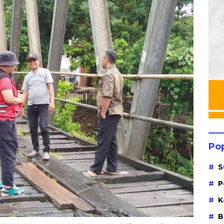
Po
S
P
K
B