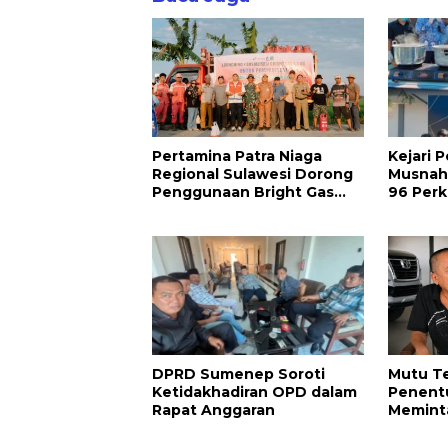
Kejari 
Pertamina Patra Niaga
Musnah
Regional Sulawesi Dorong
96 Perk
Penggunaan Bright Gas
hingga 
bagi Petani Sidrap sebagai
Dimusn
Solusi Energi Irigasi
DPRD Sumenep Soroti
Mutu T
Ketidakhadiran OPD dalam
Penent
Rapat Anggaran
Meminta
Waktu 