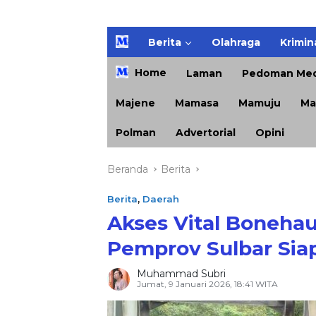
H
Berita
Olahraga
Krimin
o
m
Home
Laman
Pedoman Med
e
Majene
Mamasa
Mamuju
Ma
Polman
Advertorial
Opini
Beranda
Berita
Berita
,
Daerah
Akses Vital Boneha
Pemprov Sulbar Sia
Muhammad Subri
Jumat, 9 Januari 2026, 18:41 WITA