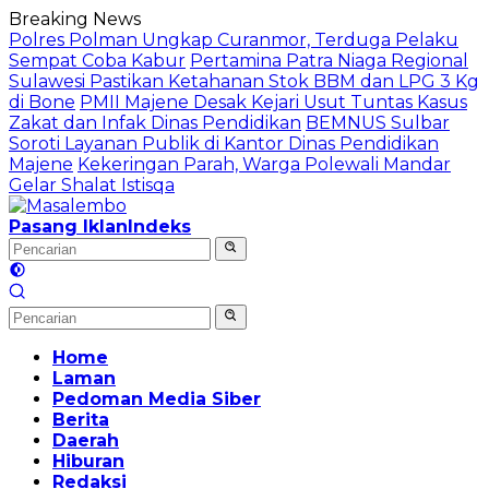
Langsung
Breaking News
ke
Polres Polman Ungkap Curanmor, Terduga Pelaku
konten
Sempat Coba Kabur
Pertamina Patra Niaga Regional
Sulawesi Pastikan Ketahanan Stok BBM dan LPG 3 Kg
di Bone
PMII Majene Desak Kejari Usut Tuntas Kasus
Zakat dan Infak Dinas Pendidikan
BEMNUS Sulbar
Soroti Layanan Publik di Kantor Dinas Pendidikan
Majene
Kekeringan Parah, Warga Polewali Mandar
Gelar Shalat Istisqa
Pasang Iklan
Indeks
Home
Laman
Pedoman Media Siber
Berita
Daerah
Hiburan
Redaksi