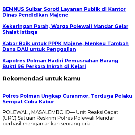
BEMNUS Sulbar Soroti Layanan Publik di Kantor
Dinas Pendidikan Majene
Kekeringan Parah, Warga Polewali Mandar Gelar
Shalat Istisqa
Kabar Baik untuk PPPK Majene, Menkeu Tambah
Dana DAU untuk Penggajian
Kapolres Polman Hadiri Pemusnahan Barang
Bukti 96 Perkara Inkrah di Kejari
Rekomendasi untuk kamu
Polres Polman Ungkap Curanmor, Terduga Pelaku
Sempat Coba Kabur
POLEWALI, MASALEMBO.ID— Unit Reaksi Cepat
(URC) Satuan Reskrim Polres Polewali Mandar
berhasil mengamankan seorang pria…