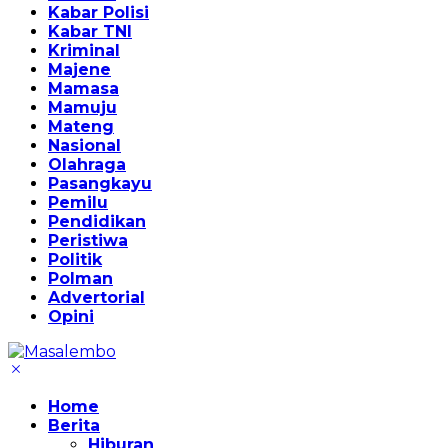
Kabar Polisi
Kabar TNI
Kriminal
Majene
Mamasa
Mamuju
Mateng
Nasional
Olahraga
Pasangkayu
Pemilu
Pendidikan
Peristiwa
Politik
Polman
Advertorial
Opini
Home
Berita
Hiburan