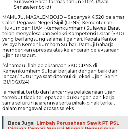
Sulawesi Barat formasi tahun 2024. (Awal
S/masalembo.id)
MAMUJU, MASALEMBO.ID – Sebanyak 4.320 pelamar
Calon Pegawai Negeri Sipil (CPNS) Kementerian
Hukum dan HAM (Kemenkumham) Sulawesi Barat
telah menyelesaikan Seleksi Kompetensi Dasar (SKD)
yang berlangsung selama tiga hari. Kepala Kantor
Wilayah Kemenkumham Sulbar, Pamuji Raharja
memberikan apresiasi atas kelancaran pelaksanaan
ujian tersebut.
“Alhamdulillah pelaksanaan SKD CPNS di
Kemenkumham Sulbar berjalan dengan baik dan
lancar,” tuturnya saat ditemui di lokasi ujian, Senin
(21/10/2024).
Ia menilai, tertib dan lancarnya pelaksanaan ujian
tersebut tidak terlepas dari dukungan dan kerja
sama seluruh jajarannya serta pihak-pihak terkait
dalam mengawal proses seleksi.
Baca Juga
Limbah Perusahaan Sawit PT PSL
Diduga Cemari Sungai Hingga Pemukiman