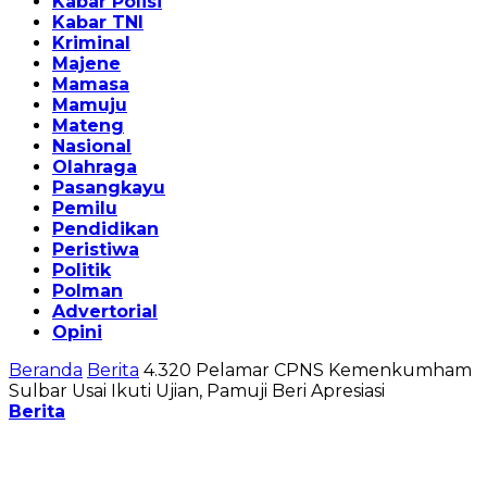
Kabar Polisi
Kabar TNI
Kriminal
Majene
Mamasa
Mamuju
Mateng
Nasional
Olahraga
Pasangkayu
Pemilu
Pendidikan
Peristiwa
Politik
Polman
Advertorial
Opini
Beranda
Berita
4.320 Pelamar CPNS Kemenkumham
Sulbar Usai Ikuti Ujian, Pamuji Beri Apresiasi
Berita