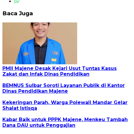
Baca Juga
PMII Majene Desak Kejari Usut Tuntas Kasus
Zakat dan Infak Dinas Pendidikan
BEMNUS Sulbar Soroti Layanan Publik di Kantor
Dinas Pendidikan Majene
Kekeringan Parah, Warga Polewali Mandar Gelar
Shalat Istisqa
Kabar Baik untuk PPPK Majene, Menkeu Tambah
Dana DAU untuk Penggajian