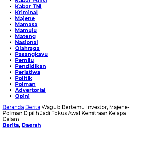
Kabar Polisi
Kabar TNI
Kriminal
Majene
Mamasa
Mamuju
Mateng
Nasional
Olahraga
Pasangkayu
Pemilu
Pendidikan
Peristiwa
Politik
Polman
Advertorial
Opini
Beranda
Berita
Wagub Bertemu Investor, Majene-
Polman Dipilih Jadi Fokus Awal Kemitraan Kelapa
Dalam
Berita
,
Daerah