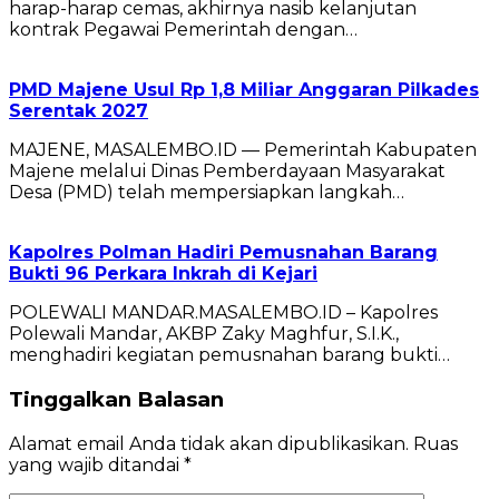
harap-harap cemas, akhirnya nasib kelanjutan
kontrak Pegawai Pemerintah dengan…
PMD Majene Usul Rp 1,8 Miliar Anggaran Pilkades
Serentak 2027
MAJENE, MASALEMBO.ID — Pemerintah Kabupaten
Majene melalui Dinas Pemberdayaan Masyarakat
Desa (PMD) telah mempersiapkan langkah…
Kapolres Polman Hadiri Pemusnahan Barang
Bukti 96 Perkara Inkrah di Kejari
POLEWALI MANDAR.MASALEMBO.ID – Kapolres
Polewali Mandar, AKBP Zaky Maghfur, S.I.K.,
menghadiri kegiatan pemusnahan barang bukti…
Tinggalkan Balasan
Alamat email Anda tidak akan dipublikasikan.
Ruas
yang wajib ditandai
*