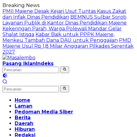
Langsung
Breaking News
ke
PMII Majene Desak Kejari Usut Tuntas Kasus Zakat
konten
dan Infak Dinas Pendidikan
BEMNUS Sulbar Soroti
Layanan Publik di Kantor Dinas Pendidikan Majene
Kekeringan Parah, Warga Polewali Mandar Gelar
Shalat Istisqa
Kabar Baik untuk PPPK Majene,
Menkeu Tambah Dana DAU untuk Penggajian
PMD
Majene Usul Rp 1,8 Miliar Anggaran Pilkades Serentak
2027
Pasang Iklan
Indeks
Home
Laman
Pedoman Media Siber
Berita
Daerah
Hiburan
Redaksi