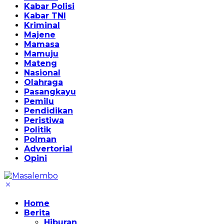
Kabar Polisi
Kabar TNI
Kriminal
Majene
Mamasa
Mamuju
Mateng
Nasional
Olahraga
Pasangkayu
Pemilu
Pendidikan
Peristiwa
Politik
Polman
Advertorial
Opini
Home
Berita
Hiburan