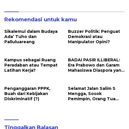
Rekomendasi untuk kamu
Sikalemui dalam Budaya
Buzzer Politik: Penguat
Ada’ Tuho dan
Demokrasi atau
Palluluareang
Manipulator Opini?
Kampus sebagai Ruang
BADAI PASIR ILLIBERAL:
Peradaban atau Tempat
Era Prabowo dan Garam
Latihan Kerja?
Mahasiswa Diaspora yang
Menolak Tawar
Penganggaran PPPK,
Selamat Jalan Salim S
Buah dari Kebijakan
Mengga, Sosok
Diskriminatif (?)
Pemimpin, Orang Tua
Sekaligus Kakak
Tinggalkan Balasan