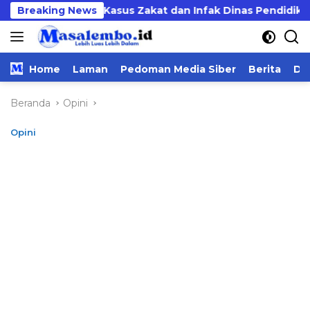
Langsung
 Usut Tuntas Kasus Zakat dan Infak Dinas Pendidikan
Breaking News
ke
konten
Home
Laman
Pedoman Media Siber
Berita
Da
Beranda
Opini
Opini